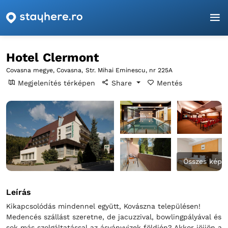
Főoldal
Covasna
Covasna
Hotel Clermont
Hotel Clermont
Covasna megye, Covasna,
Str. Mihai Eminescu, nr 225A
Megjelenítés térképen
Share
Mentés
Összes kép
Leírás
Kikapcsolódás mindennel együtt, Kovászna településen!
Medencés szállást szeretne, de jacuzzival, bowlingpályával és
sok más szolgáltatással az ásványvizek földjén? Akkor jöjjön a