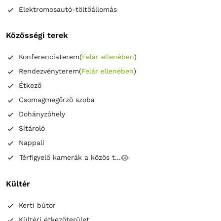
Elektromosautó-töltőállomás
Közösségi terek
Konferenciaterem
(
Felár ellenében
)
Rendezvényterem
(
Felár ellenében
)
Étkező
Csomagmegőrző szoba
Dohányzóhely
Sítároló
Nappali
Térfigyelő kamerák a közös t...
Kültér
Kerti bútor
Kültéri étkezőterület