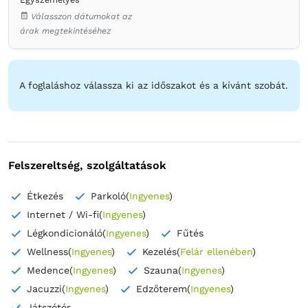
Válasszon dátumokat az
árak megtekintéséhez
A foglaláshoz válassza ki az időszakot és a kívánt szobát.
Felszereltség, szolgáltatások
Étkezés
Parkoló
(
Ingyenes
)
Internet / Wi-fi
(
Ingyenes
)
Légkondicionáló
(
Ingyenes
)
Fűtés
Wellness
(
Ingyenes
)
Kezelés
(
Felár ellenében
)
Medence
(
Ingyenes
)
Szauna
(
Ingyenes
)
Jacuzzi
(
Ingyenes
)
Edzőterem
(
Ingyenes
)
Játszótér