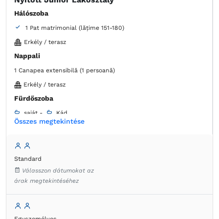
Hálószoba
1 Pat matrimonial (lățime 151-180)
Erkély / terasz
Nappali
1 Canapea extensibilă (1 persoană)
Erkély / terasz
Fürdőszoba
saját -
Kád
Összes megtekintése
Ruhaszekrény
Szekrény
Ruha válfák
Íróasztal
Ágynemű
Laposképernyős tévé
Kábelcsatornák
Standard
Konnektor az ágy melett
Törölközők
Ingyenes pipereholmi
WC-papír
Tükör
Fürdőköpeny
Válasszon dátumokat az
Kanapé
Minibár
Telefon
Légkondicionáló
árak megtekintéséhez
Hajszárító
Házipapucs
Kávéfőző
Egyszemélyes