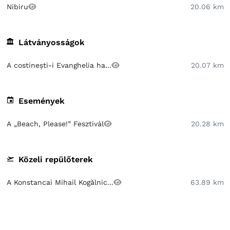
Nibiru
20.06 km
Látványosságok
A costinești-i Evanghelia ha...
20.07 km
Események
A „Beach, Please!” Fesztivál
20.28 km
Közeli repülőterek
A Konstancai Mihail Kogălnic...
63.89 km