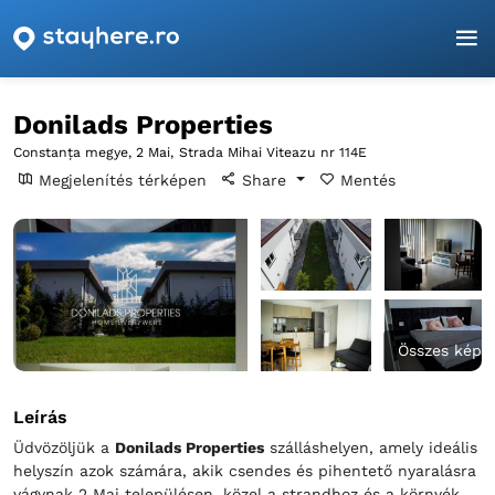
Főoldal
Constanța
2 Mai
Donilads Properties
Donilads Properties
Constanța megye, 2 Mai,
Strada Mihai Viteazu nr 114E
Megjelenítés térképen
Share
Mentés
Összes kép
Leírás
Üdvözöljük a
Donilads Properties
szálláshelyen, amely ideális
helyszín azok számára, akik csendes és pihentető nyaralásra
vágynak 2 Mai településen, közel a strandhoz és a környék