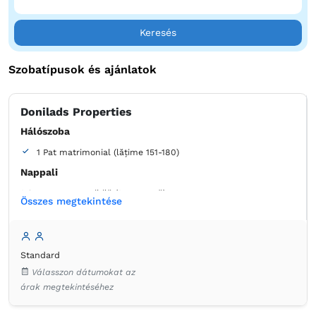
Keresés
Szobatípusok és ajánlatok
Donilads Properties
Hálószoba
1 Pat matrimonial (lățime 151-180)
Nappali
1 Canapea extensibilă (1 persoană)
Összes megtekintése
Fürdőszoba
saját -
Zuhanyzó
Standard
Extra hosszú ágy
Szekrény
Ágynemű
Válasszon dátumokat az
Laposképernyős tévé
Törölközők
Ingyenes pipereholmi
árak megtekintéséhez
WC-papír
Hűtőszekrény
Asztal