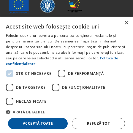
×
Acest site web folosește cookie-uri
Jelen anyag tartalma nem feltétlenül tükrözi az Európai Unió
Folosim cookie-uri pentru a personaliza conținutul, reclamele și
vagy Románia Kormányának hivatalos álláspontját.
pentru a ne analiza traficul. De asemenea, împărtășim informații
Az Európai Szociális Alapból, a Humán Tőke Operatív
despre utilizarea site-ului nostru cu partenerii noștri de publicitate și
analiză, care le pot combina cu alte informații pe care le-ați furnizat
Program 2014-2020 keretében társfinanszírozott projekt. 6.
sau pe care le-au colectat din utilizarea serviciilor lor.
Politica de
prioritási tengely: Oktatás és kompetenciák. Pályázati
confidențialitate
felhívás: POCU/829/6/13 – Innotech Student. A projekt címe:
STUDENT START-UP 1.0 Projektkód: 142131.
STRICT NECESARE
DE PERFORMANȚĂ
Az Európai Unió által társfinanszírozott egyéb programokkal
kapcsolatos részletes információkért kérjük, látogasson el a
DE TARGETARE
DE FUNCŢIONALITATE
NECLASIFICATE
ARATĂ DETALIILE
© Copyright
stayhere.ro
. Minden jog fenntartva
ACCEPTĂ TOATE
REFUZĂ TOT