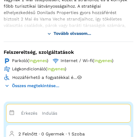
főbb turisztikai látványosságaihoz. A stratégiai
elhelyezkedésű Donilads Properties gyors hozzáférést
biztosít 2 Mai és Vama Veche strandjaihoz, így tökéletes
választás családok, párok vagy baráti társaságok számára,
akik kellemes tartózkodást szeretnének élvezni a román
Tovább olvasom...
tengerparton. A Donilads Properties tágas, modern és jól
felszerelt stúdióapartmanokat kínál, hogy kényelmes
tartózkodást biztosítson Önnek. A szobák ízlésesen
Felszereltség, szolgáltatások
berendezettek, kellemes és barátságos légkört teremtve,
Parkoló
(
Ingyenes
)
Internet / Wi-fi
(
Ingyenes
)
amely tökéletes a pihenéshez egy strandon töltött vagy a
Légkondicionáló
(
Ingyenes
)
környék látnivalóit felfedező nap után.
Hozzáférhető a fogyatékkal é...
Összes megtekintése...
2 Felnőtt
·
0 Gyermek
·
1 Szoba