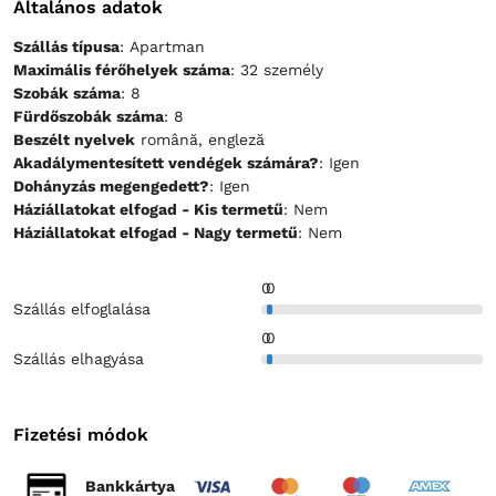
Általános adatok
Szállás típusa
: Apartman
Maximális férőhelyek száma
: 32 személy
Szobák száma
: 8
Fürdőszobák száma
: 8
Beszélt nyelvek
română, engleză
Akadálymentesített vendégek számára?
: Igen
Dohányzás megengedett?
: Igen
Háziállatokat elfogad - Kis termetű
: Nem
Háziállatokat elfogad - Nagy termetű
: Nem
0
0
Szállás elfoglalása
0
0
Szállás elhagyása
Fizetési módok
Bankkártya