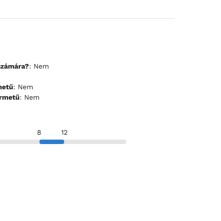
számára?
: Nem
m
Kis termetű
: Nem
- Nagy termetű
: Nem
8
12