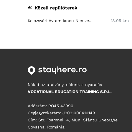
Közeli repülőterek
Kolozsvári Avram Iancu Nemze...
18.95 km
Nálad az utalvány, nálunk a nyaralás
VOCATIONAL EDUCATION TRAINING S.R.L.
Adószám: RO45143990
Cégjegyzékszám: J2021000410149
Cím: Str. Toamnei 14, Mun. Sfântu Gheorghe
Covasna, Románia