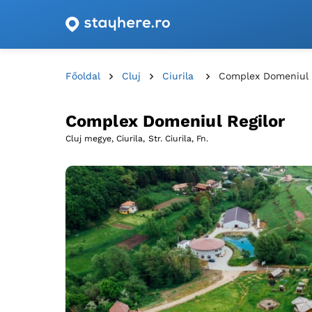
Szállásajánlatok utalványokkal Romániában!
Főoldal
Cluj
Ciurila
Complex Domeniul 
Complex Domeniul Regilor
Cluj megye, Ciurila,
Str. Ciurila, Fn.