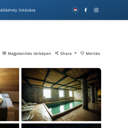
Foglaljon utalványokkal!
álláshely listázása
Megjelenítés térképen
Share
Mentés