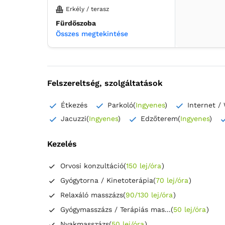
Erkély / terasz
Fürdőszoba
Összes megtekintése
saját -
Zuhanyzó
Szekrény
Ruha válfák
Szemetes
Ágynemű
Felszereltség, szolgáltatások
Hipoallergén párna
Laposképernyős tévé
Étkezés
Parkoló
(
Ingyenes
)
Internet / 
Kábelcsatornák
Konnektor az ágy melett
Jacuzzi
(
Ingyenes
)
Edzőterem
(
Ingyenes
)
Fa padló vagy parkett
Szúnyogháló
Törölközők
Kezelés
Ingyenes pipereholmi
WC-papír
Tükör
Hajszárító
Orvosi konzultáció
(
150 lej/óra
)
Fürdőköpeny
Házipapucs
Gyógytorna / Kinetoterápia
(
70 lej/óra
)
Relaxáló masszázs
(
90/130 lej/óra
)
Gyógymasszázs / Terápiás mas...
(
50 lej/óra
)
Nyakmasszázs
(
50 lej/óra
)