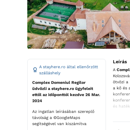
Leírás
A stayhere.ro által ellenőrzött
A
Comple
szálláshely
Kolozsvá
ötvözi a
Complex Domeniul Regilor
a kő és 
üdvözli a stayhere.ro ügyfeleit
konferen
ettől az időponttól kezdve 26 Mar.
konferen
2024
és haték
Az ingatlan leírásában szereplő
nélküli 
távolság a ©GoogleMaps
rendelke
segítségével van kiszámítva
lehetősé