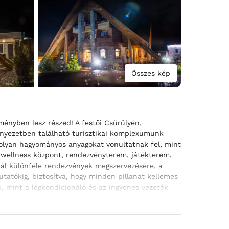
Összes kép
ményben lesz részed! A festői Csürülyén,
rnyezetben található turisztikai komplexumunk
 olyan hagyományos anyagokat vonultatnak fel, mint
, wellness központ, rendezvényterem, játékterem,
nál különféle rendezvények megszervezésére, a
atókig, biztosítva, hogy minden pillanat kellemes
k, mint a légkondicionáló és az ingyenes vezeték
etítővászon, videóprojektor és flipchart is
ált a kényelmes szállás, a pótágy elhelyezésének