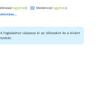
hetetlen élményben legyen részed a természet és a
llness
(
Ingyenes
)
Medence
(
Ingyenes
)
ekintése...
A foglaláshoz válassza ki az időszakot és a kívánt
szobát.