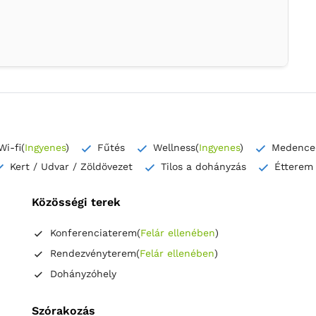
Wi-fi
(
Ingyenes
)
Fűtés
Wellness
(
Ingyenes
)
Medence
Kert / Udvar / Zöldövezet
Tilos a dohányzás
Étterem
Közösségi terek
Konferenciaterem
(
Felár ellenében
)
Rendezvényterem
(
Felár ellenében
)
Dohányzóhely
Szórakozás