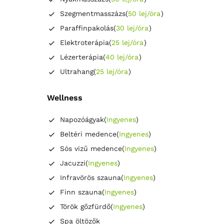
Szegmentmasszázs
(
50 lej/óra
)
Paraffinpakolás
(
30 lej/óra
)
Elektroterápia
(
25 lej/óra
)
Lézerterápia
(
40 lej/óra
)
Ultrahang
(
25 lej/óra
)
Wellness
Napozóágyak
(
Ingyenes
)
Beltéri medence
(
Ingyenes
)
Sós vizű medence
(
Ingyenes
)
Jacuzzi
(
Ingyenes
)
Infravörös szauna
(
Ingyenes
)
Finn szauna
(
Ingyenes
)
Török gőzfürdő
(
Ingyenes
)
Spa öltözők