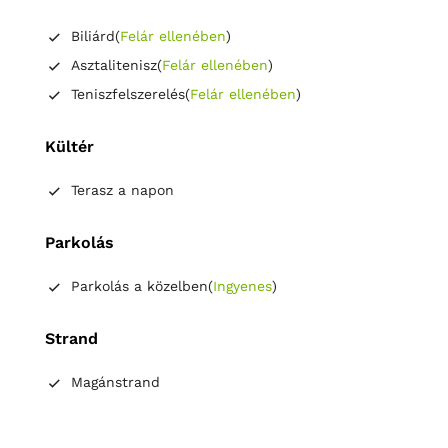
Biliárd
(
Felár ellenében
)
Asztalitenisz
(
Felár ellenében
)
Teniszfelszerelés
(
Felár ellenében
)
Kültér
Terasz a napon
Parkolás
Parkolás a közelben
(
Ingyenes
)
Strand
Magánstrand