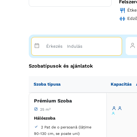
Felszer
Fedezd f
Étke
luxus kö
Edz
Szobatípusok és ajánlatok
Szoba típusa
Kapacitás
Prémium Szoba
25 m²
Hálószoba
2 Pat de o persoană (lățime
90-130 cm, se poate uni)