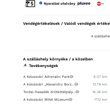
Nyaralási utalvány
Vendégértékelések / Valódi vendégek értéke
A szálláshe
A szálláshely környéke / a közelben
Tevékenységek
A Kolozsvári Adrenalin Park
6.07 km
A kolozsvári „Alexandru Borz...
12.79 km
Tordai-hasadék drótkötélpály...
16.36 km
A kolozsvári MINA Múzeum
17.12 km