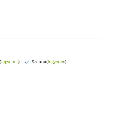
(
Ingyenes
)
Szauna
(
Ingyenes
)