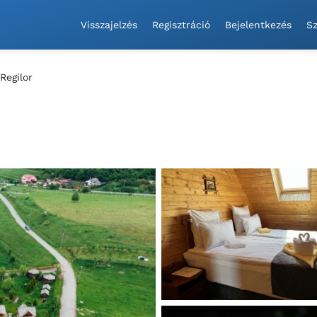
Visszajelzés
Regisztráció
Bejelentkezés
Sz
Regilor