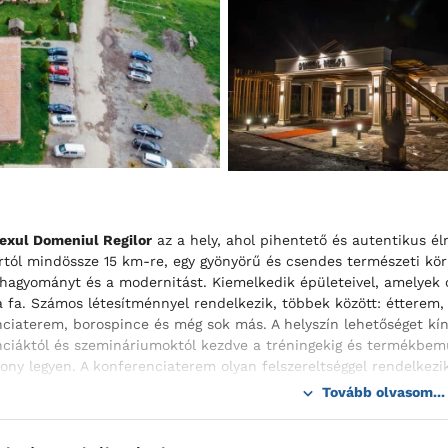
xul Domeniul Regilor
az a hely, ahol pihentető és autentikus él
rtól mindössze 15 km-re, egy gyönyörű és csendes természeti kö
 hagyományt és a modernitást. Kiemelkedik épületeivel, amelyek
a fa. Számos létesítménnyel rendelkezik, többek között: étterem
ciaterem, borospince és még sok más. A helyszín lehetőséget kí
ciáktól és szemináriumoktól kezdve a tréningekig és termékbemut
ony legyen. A konferenciaterem olyan felszereltséggel rendelkezi
internet, a kényelmed érdekében pedig további eszközök, például v
Tovább olvasom...
zésedre állnak. A 16 kétágyas szobával és egy apartmannal garant
ge pedig tovább bővíti az opciókat.