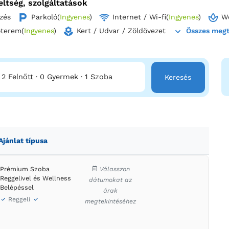
eltség, szolgáltatások
el a Domeniul Regilor varázsát, és foglalj most, hogy egy felejt
zés
Parkoló
(
Ingyenes
)
Internet / Wi-fi
(
Ingyenes
)
We
zepén!
őterem
(
Ingyenes
)
Kert / Udvar / Zöldövezet
Összes megt
2 Felnőtt
·
0 Gyermek
·
1 Szoba
Keresés
Ajánlat típusa
Prémium Szoba
Válasszon
Reggelivel és Wellness
dátumokat az
Belépéssel
árak
Reggeli
megtekintéséhez