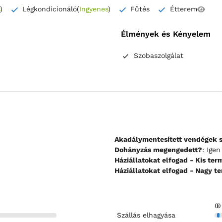
)
Légkondicionáló
(
Ingyenes
)
Fűtés
Étterem
Élmények és Kényelem
Szobaszolgálat
Akadálymentesített vendégek 
Dohányzás megengedett?
: Ige
Háziállatokat elfogad - 
Háziállatokat elfogad 
0
0
Szállás elhagyása