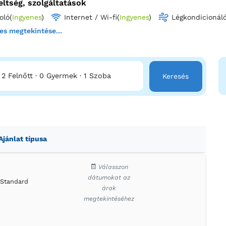
eltség, szolgáltatások
oló
(
Ingyenes
)
Internet / Wi-fi
(
Ingyenes
)
Légkondicionál
es megtekintése...
2 Felnőtt
·
0 Gyermek
·
1 Szoba
Keresés
Ajánlat típusa
Válasszon
dátumokat az
Standard
árak
megtekintéséhez