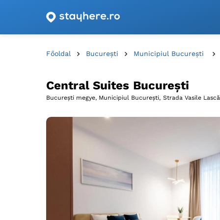
Szállásajánlatok utalványokkal Romániában!
Főoldal
București
Municipiul București
Central Suites București
București megye, Municipiul București,
Strada Vasile Lască