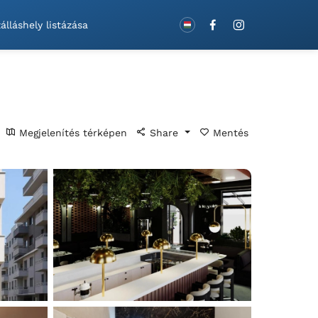
Foglaljon utalványokkal!
álláshely listázása
Megjelenítés térképen
Share
Mentés