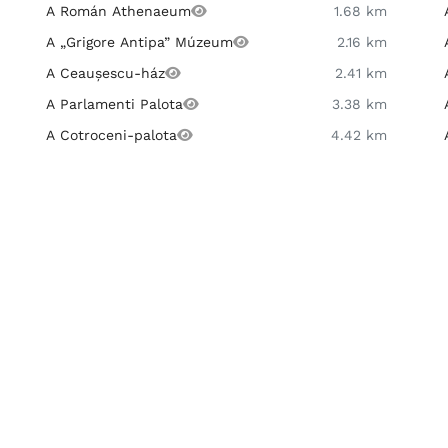
A Román Athenaeum
1.68 km
A „Grigore Antipa” Múzeum
2.16 km
A Ceaușescu-ház
2.41 km
A Parlamenti Palota
3.38 km
A Cotroceni-palota
4.42 km