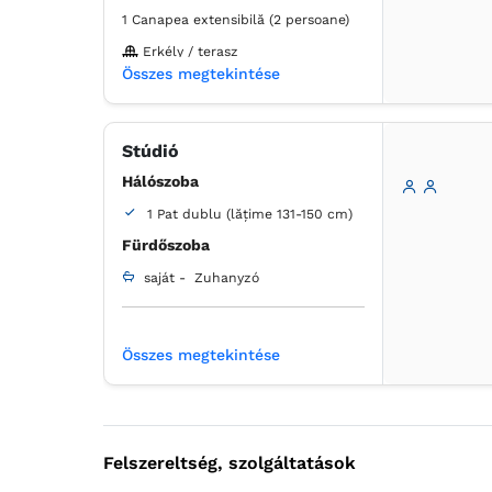
1 Canapea extensibilă (2 persoane)
Erkély / terasz
Összes megtekintése
Fürdőszoba
saját -
Zuhanyzó
Stúdió
Ingyenes pipereholmi
Hálószoba
WC-papír
Törölközők
1 Pat dublu (lățime 131-150 cm)
Hajszárító
Kávéfőző
Mikrohullámú sütő
Fürdőszoba
Hűtőszekrény
Asztal
saját -
Zuhanyzó
Főzőlap
Íróasztal
Kábelcsatornák
Kanapé
Ágynemű
Asztal
Összes megtekintése
Fa padló vagy parkett
Konnektor az ágy melett
Laposképernyős tévé
Felszereltség, szolgáltatások