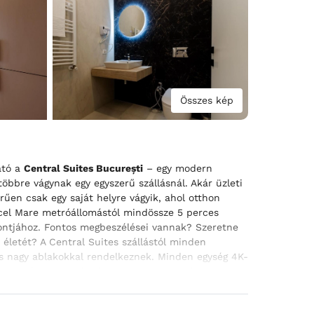
Összes kép
ató a
Central Suites București
– egy modern
bbre vágynak egy egyszerű szállásnál. Akár üzleti
rűen csak egy saját helyre vágyik, ahol otthon
n cel Mare metróállomástól mindössze 5 perces
pontjához. Fontos megbeszélései vannak? Szeretne
s életét? A Central Suites szállástól minden
s nagy ablakokkal rendelkeznek. Minden egység 4K-
 nap után. Ha pedig ki szeretne mozdulni az
ató étterem fenséges ételeket kínál anélkül, hogy