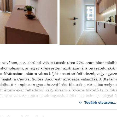
 szívében, a 2. kerületi Vasile Lascăr utca 224. szám alatt találh
komplexum, amelyet kifejezetten azok számára terveztek, akik tö
 a fővárosban, akár a város báját szeretné felfedezni, vagy egysze
 magát, a Central Suites București az ideális választás. A Ștefa
alálható komplexum gyors hozzáférést biztosít a város bármely 
lt éttermeket felfedezni, vagy élvezni a főváros lüktető kulturáli
ásnyira van. Az apartmanok tágasak, 2,95 m-es belmagassággal é
vével van felszerelve, amely ideális a kikapcsolódáshoz egy sűrű
Tovább olvasom...
ból, de mégis a közelben maradna, az épület földszintjén találh
ne hagynia a komplexumot.