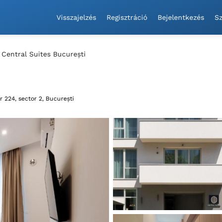
Visszajelzés
Regisztráció
Bejelentkezés
Sz
Central Suites București
r 224, sector 2, București