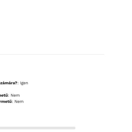
számára?
: Igen
n
Kis termetű
: Nem
- Nagy termetű
: Nem