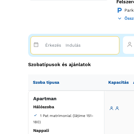
Felszer
Park
Össz
Szobatípusok és ajánlatok
Szoba típusa
Kapacitás
Apartman
Hálószoba
1 Pat matrimonial (lățime 151-
180)
Nappali