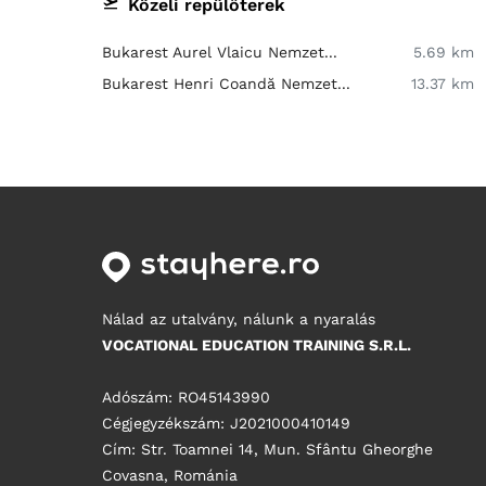
Közeli repülőterek
Bukarest Aurel Vlaicu Nemzet...
5.69 km
Bukarest Henri Coandă Nemzet...
13.37 km
Nálad az utalvány, nálunk a nyaralás
VOCATIONAL EDUCATION TRAINING S.R.L.
Adószám: RO45143990
Cégjegyzékszám: J2021000410149
Cím: Str. Toamnei 14, Mun. Sfântu Gheorghe
Covasna, Románia