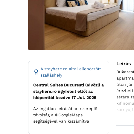
Leírás
A stayhere.ro által ellenőrzött
Bukarest
szálláshely
apartman
úton jár
Central Suites București üdvözli a
érezheti
stayhere.ro ügyfeleit ettől az
sétára t
időponttól kezdve 17 Jul. 2025
kifinomu
Az ingatlan leírásában szereplő
karnyújt
távolság a ©GoogleMaps
s okosté
segítségével van kiszámítva
apartman
el kelle