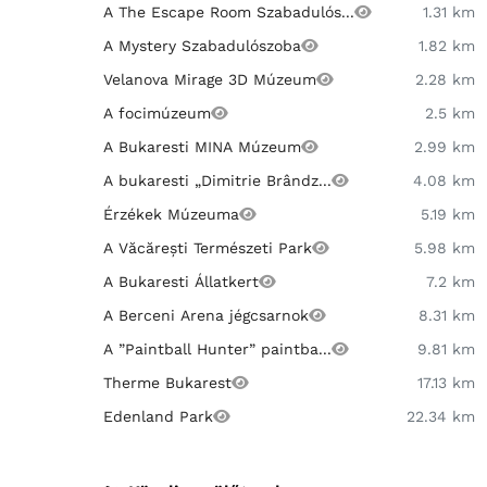
A The Escape Room Szabadulós...
1.31 km
A Mystery Szabadulószoba
1.82 km
Velanova Mirage 3D Múzeum
2.28 km
A focimúzeum
2.5 km
A Bukaresti MINA Múzeum
2.99 km
A bukaresti „Dimitrie Brândz...
4.08 km
Érzékek Múzeuma
5.19 km
A Văcărești Természeti Park
5.98 km
A Bukaresti Állatkert
7.2 km
A Berceni Arena jégcsarnok
8.31 km
A ”Paintball Hunter” paintba...
9.81 km
Therme Bukarest
17.13 km
Edenland Park
22.34 km