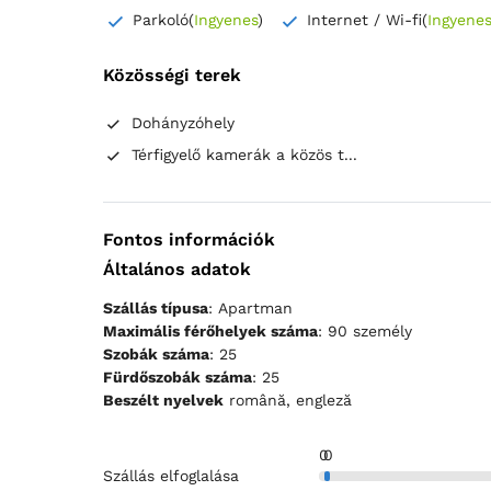
Parkoló
(
Ingyenes
)
Internet / Wi-fi
(
Ingyenes
Közösségi terek
Dohányzóhely
Térfigyelő kamerák a közös t...
Fontos információk
Általános adatok
Szállás típusa
: Apartman
Maximális férőhelyek száma
: 90 személy
Szobák száma
: 25
Fürdőszobák száma
: 25
Beszélt nyelvek
română, engleză
0
0
Szállás elfoglalása