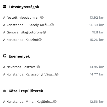
Látványosságok
A festett hipogeum sír
13.92 km
A konstancai I. Károly Királ...
14.89 km
A Genovai világítótorony
15.11 km
A konstancai Kaszinó
15.26 km
Események
A Neversea Fesztivál
13.85 km
A Konstancai Karácsonyi Vásá...
14.77 km
Közeli repülőterek
A Konstancai Mihail Kogălnic...
12.56 km