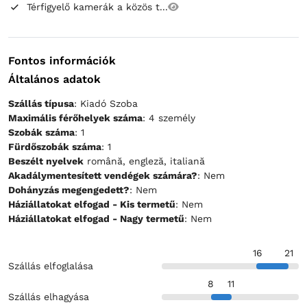
Térfigyelő kamerák a közös t...
Fontos információk
Általános adatok
Szállás típusa
: Kiadó Szoba
Maximális férőhelyek száma
: 4 személy
Szobák száma
: 1
Fürdőszobák száma
: 1
Beszélt nyelvek
română, engleză, italiană
Akadálymentesített vendégek számára?
: Nem
Dohányzás megengedett?
: Nem
Háziállatokat elfogad - Kis termetű
: Nem
Háziállatokat elfogad - Nagy termetű
: Nem
16
21
Szállás elfoglalása
8
11
Szállás elhagyása