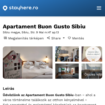
Főoldal
Sibiu
Sibiu
Apartament Buon Gusto Sibiu
Apartament Buon Gusto Sibiu
Sibiu megye, Sibiu,
Str. 9 Mai nr.47 ap.13
Megjelenítés térképen
Share
Mentés
Összes kép
Leírás
Üdvözlünk az Apartament Buon Gusto Sibiu
-ban ~ ahol a
város történelme találkozik az otthon kényelmével ~
Sok szeretettel és melegséggel köszöntünk az Apartament