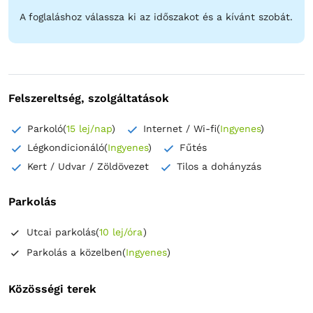
Szeretettel várunk egy történelemmel, nyugalommal és
A foglaláshoz válassza ki az időszakot és a kívánt szobát.
melegséggel teli helyen – Apartament Buon Gusto Sibiu!
Felszereltség, szolgáltatások
Parkoló
(
15 lej/nap
)
Internet / Wi-fi
(
Ingyenes
)
Légkondicionáló
(
Ingyenes
)
Fűtés
Kert / Udvar / Zöldövezet
Tilos a dohányzás
Parkolás
Utcai parkolás
(
10 lej/óra
)
Parkolás a közelben
(
Ingyenes
)
Közösségi terek