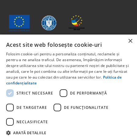
×
Acest site web folosește cookie-uri
Jelen anyag tartalma nem feltétlenül tükrözi az Európai Unió
Folosim cookie-uri pentru a personaliza conținutul, reclamele și
vagy Románia Kormányának hivatalos álláspontját.
pentru a ne analiza traficul. De asemenea, împărtășim informații
Az Európai Szociális Alapból, a Humán Tőke Operatív
despre utilizarea site-ului nostru cu partenerii noștri de publicitate și
analiză, care le pot combina cu alte informații pe care le-ați furnizat
Program 2014-2020 keretében társfinanszírozott projekt. 6.
sau pe care le-au colectat din utilizarea serviciilor lor.
Politica de
prioritási tengely: Oktatás és kompetenciák. Pályázati
confidențialitate
felhívás: POCU/829/6/13 – Innotech Student. A projekt címe:
STUDENT START-UP 1.0 Projektkód: 142131.
STRICT NECESARE
DE PERFORMANȚĂ
Az Európai Unió által társfinanszírozott egyéb programokkal
kapcsolatos részletes információkért kérjük, látogasson el a
DE TARGETARE
DE FUNCŢIONALITATE
NECLASIFICATE
ARATĂ DETALIILE