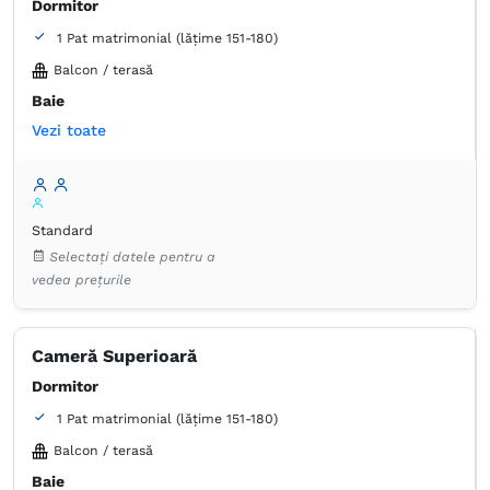
Dormitor
1 Pat matrimonial (lățime 151-180)
Balcon / terasă
Baie
Vezi toate
Proprie -
Duș
Articole de toaletă gratuite
Hârtie igienică
Prosoape
Aer condiţionat
Dulap
Garderobă
Lenjerie de pat
Standard
Minibar
Pardoseală de gresie/marmură
Selectați datele pentru a
Pardoseală de lemn sau parchet
Priză lângă pat
vedea prețurile
TV cu ecran plat
Cameră Superioară
Dormitor
1 Pat matrimonial (lățime 151-180)
Balcon / terasă
Baie