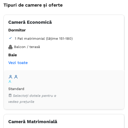
Tipuri de camere și oferte
Cameră Economică
Dormitor
1 Pat matrimonial (lățime 151-180)
Balcon / terasă
Baie
Vezi toate
Proprie -
Duș
Aer condiţionat
Canale prin satelit
Dulap
Garderobă
Lenjerie de pat
Minibar
Standard
Pardoseală de gresie/marmură
Selectați datele pentru a
Pardoseală de lemn sau parchet
Priză lângă pat
vedea prețurile
TV cu ecran plat
Articole de toaletă gratuite
Hârtie igienică
Prosoape
Cameră Matrimonială