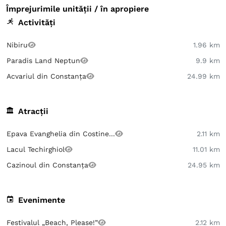
Împrejurimile unității / în apropiere
Activități
Nibiru
1.96 km
Paradis Land Neptun
9.9 km
Acvariul din Constanța
24.99 km
Atracții
Epava Evanghelia din Costine...
2.11 km
Lacul Techirghiol
11.01 km
Cazinoul din Constanța
24.95 km
Evenimente
Festivalul „Beach, Please!”
2.12 km