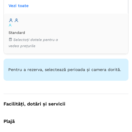
Vezi toate
Proprie -
Duș
Articole de toaletă gratuite
Hârtie igienică
Prosoape
Aer condiţionat
Dulap
Garderobă
Lenjerie de pat
Standard
Minibar
Pardoseală de gresie/marmură
Selectați datele pentru a
Pardoseală de lemn sau parchet
Plasă de ţânţari
vedea prețurile
TV cu ecran plat
Pentru a rezerva, selectează perioada și camera dorită.
Facilități, dotări și servicii
Plajă