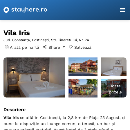
Pagina principală
Constanța
Costineşti
Vila Iris
Vila Iris
Jud. Constanța, Costineşti,
Str. Tineretului, Nr. 2A
Arată pe hartă
Share
Salvează
Toate
pozele
Descriere
Vila Iris
se află în Costineşti, la 2,8 km de Plaja 23 August, și
pune la dispoziție un lounge comun, o terasă, un bar și
parcare privată gratuită. Acest hotel de 3 stele oferă o