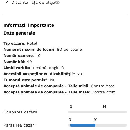
Distanță față de plajă
Informații importante
Date generale
Tip cazare
: Hotel
Numărul maxim de locuri
: 80 persoane
Număr camere
: 40
Număr băi
: 40
Limbi vorbite
română, engleză
Accesibil oaspeților cu dizabilități?
: Nu
Fumatul este permis?
: Nu
Acceptă animale de companie - Talie mică
: Contra cost
Acceptă animale de companie - Talie mare
: Contra cost
0
14
Ocuparea cazării
0
10
Părăsirea cazării