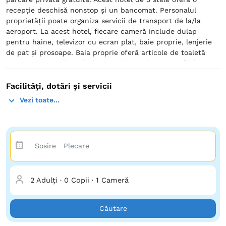
recepție deschisă nonstop și un bancomat. Personalul
proprietății poate organiza servicii de transport de la/la
aeroport. La acest hotel, fiecare cameră include dulap
pentru haine, televizor cu ecran plat, baie proprie, lenjerie
de pat și prosoape. Baia proprie oferă articole de toaletă
gratuite. Camerele includ un minibar. Vila Iris se află la 31
km de Piaţa Ovidiu și la 33 km de City Park Mall & Cora
Hypermarket. Aeroportul Internaţional Mihail Kogălniceanu
Facilități, dotări și servicii
se află la 52 km.
Vezi toate...
2 Adulți
·
0 Copii
·
1 Cameră
Căutare