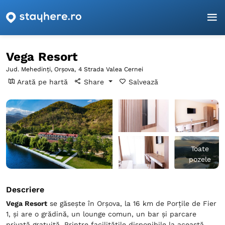
Pagina principală
Mehedinți
Orşova
Vega Resort
Vega Resort
Jud. Mehedinți, Orşova,
4 Strada Valea Cernei
Arată pe hartă
Share
Salvează
Toate
pozele
Descriere
Vega Resort
se găsește în Orşova, la 16 km de Porţile de Fier
1, și are o grădină, un lounge comun, un bar și parcare
privată gratuită. Printre facilitățile disponibile la această