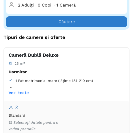
2 Adulți
·
0 Copii
·
1 Cameră
Căutare
Tipuri de camere și oferte
Cameră Dublă Deluxe
25 m²
Dormitor
1 Pat matrimonial mare (lățime 181-210 cm)
Balcon / terasă
Vezi toate
Baie
Proprie -
Duș
Standard
Garderobă
Dulap
Birou
Minibar
Coș de gunoi
Selectați datele pentru a
Ceas deșteptător
Lenjerie de pat
TV cu ecran plat
vedea prețurile