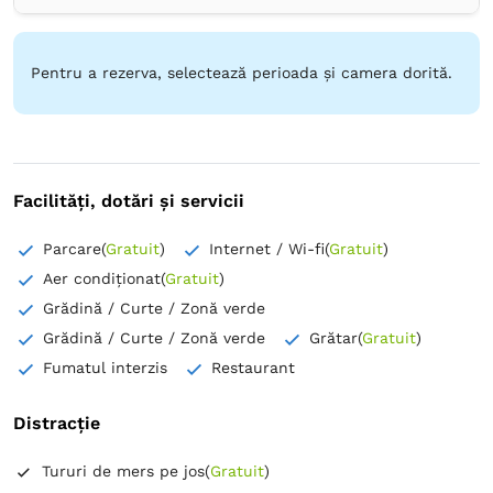
Canale prin satelit
Canale prin cablu
Priză lângă pat
Izolare fonică
Aer condiţionat
Plasă de ţânţari
Prosoape
Articole de toaletă gratuite
Hârtie igienică
Pentru a rezerva, selectează perioada și camera dorită.
Uscător de păr
Halat de baie
Papuci de casă
Facilități, dotări și servicii
Parcare
(
Gratuit
)
Internet / Wi-fi
(
Gratuit
)
Aer condiționat
(
Gratuit
)
Grădină / Curte / Zonă verde
Grădină / Curte / Zonă verde
Grătar
(
Gratuit
)
Fumatul interzis
Restaurant
Distracție
Tururi de mers pe jos
(
Gratuit
)