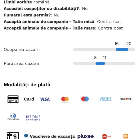
Limbi vorbite
română
Accesibil oaspeților cu dizabilități?
: Nu
Fumatul este permis?
: Nu
Acceptă animale de companie - Talie mică
: Contra cost
Acceptă animale de companie - Talie mare
: Contra cost
16
20
Ocuparea cazării
8
11
Părăsirea cazării
Modalități de plată
Card
Vouchere de vacanță