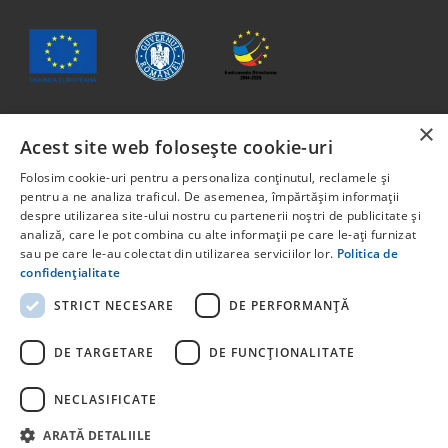
×
Acest site web folosește cookie-uri
Conținutul acestui material nu reprezintă în mod obligatoriu
poziția oficială a Uniunii Europene sau a Guvernului
Folosim cookie-uri pentru a personaliza conținutul, reclamele și
României
pentru a ne analiza traficul. De asemenea, împărtășim informații
Proiect cofinanțat din Fondul Social European, prin
despre utilizarea site-ului nostru cu partenerii noștri de publicitate și
analiză, care le pot combina cu alte informații pe care le-ați furnizat
Programul Capital Uman 2014 -2020 Axa prioritară 6:
sau pe care le-au colectat din utilizarea serviciilor lor.
Politica de
Educație și competențe. Apelul pentru proiecte:
confidențialitate
POCU/829/6/13 – Innotech Student. Titlul proiectului:
STUDENT START-UP 1.0 Cod proiect: 142131.
STRICT NECESARE
DE PERFORMANȚĂ
Pentru informații detaliate despre celelate programe
cofinanțate de Uniunea Europeană, vă invităm să vizitați
DE TARGETARE
DE FUNCŢIONALITATE
NECLASIFICATE
ARATĂ DETALIILE