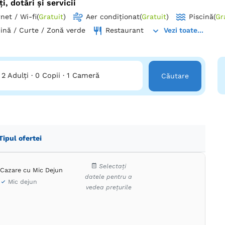
ți, dotări și servicii
rnet / Wi-fi
(
Gratuit
)
Aer condiționat
(
Gratuit
)
Piscină
(
Gr
ină / Curte / Zonă verde
Restaurant
Vezi toate...
2 Adulți
·
0 Copii
·
1 Cameră
Căutare
Tipul ofertei
Selectați
Cazare cu Mic Dejun
datele pentru a
Mic dejun
vedea prețurile