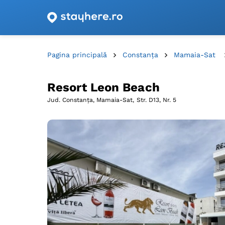
Oferte de cazare cu vouchere din România!
Pagina principală
Constanța
Mamaia-Sat
Resort Leon Beach
Jud. Constanța, Mamaia-Sat,
Str. D13, Nr. 5