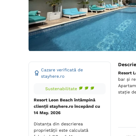
Descri
Cazare verificată de
Resort 
stayhere.ro
bar și r
Apartame
Sustenabilitate
stație d
Resort Leon Beach întâmpină
clienții stayhere.ro începând cu
14 May. 2026
Distanța din descrierea
proprietății este calculată