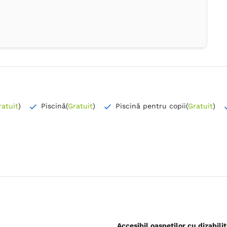
ratuit
)
Piscină
(
Gratuit
)
Piscină pentru copii
(
Gratuit
)
Accesibil oaspeților cu dizabilit