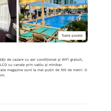
Toate pozele
ăți de cazare cu aer condiționat și WiFi gratuit,
 LCD cu canale prin cablu și minibar.
iate magazine sunt la mai puțin de 100 de metri. O
 km.