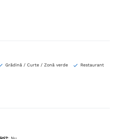
Grădină / Curte / Zonă verde
Restaurant
ăți?
: Nu