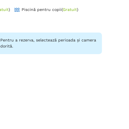
atuit
)
Piscină pentru copii
(
Gratuit
)
Pentru a rezerva, selectează perioada și camera
dorită.