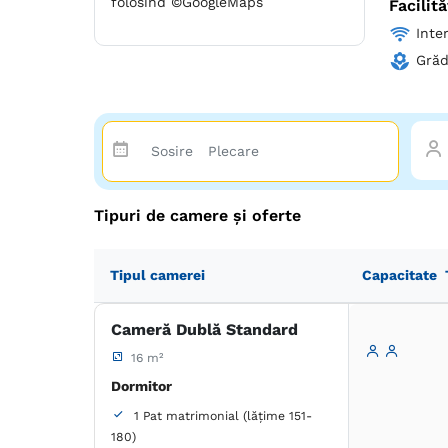
folosind ©GoogleMaps
Facilită
Inte
Grăd
Tipuri de camere și oferte
Tipul camerei
Capacitate
Cameră Dublă Standard
16 m²
Dormitor
1 Pat matrimonial (lățime 151-
180)