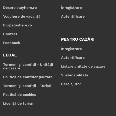
Despre stayhere.ro
Înregistrare
Vouchere de vacanță
Autentificare
Blog stayhere.ro
Contact
PENTRU CAZĂRI
Feedback
Înregistrare
LEGAL
Autentificare
Termeni și condiții - Unității
Listare unitate de cazare
de cazare
Sustenabilitate
Politică de confidențialitate
Cere ajutor
Termeni și condiții - Turiști
Politică de cookies
Licență de turism