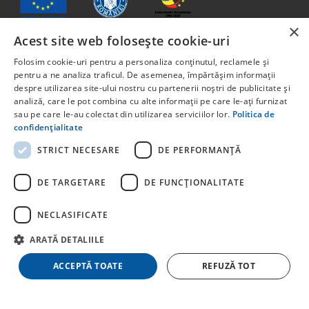
×
Acest site web folosește cookie-uri
Folosim cookie-uri pentru a personaliza conținutul, reclamele și
Conținutul acestui material nu reprezintă în mod obligatoriu
pentru a ne analiza traficul. De asemenea, împărtășim informații
poziția oficială a Uniunii Europene sau a Guvernului
despre utilizarea site-ului nostru cu partenerii noștri de publicitate și
României
analiză, care le pot combina cu alte informații pe care le-ați furnizat
Proiect cofinanțat din Fondul Social European, prin
sau pe care le-au colectat din utilizarea serviciilor lor.
Politica de
Programul Capital Uman 2014 -2020 Axa prioritară 6:
confidențialitate
Educație și competențe. Apelul pentru proiecte:
STRICT NECESARE
DE PERFORMANȚĂ
POCU/829/6/13 – Innotech Student. Titlul proiectului:
STUDENT START-UP 1.0 Cod proiect: 142131.
DE TARGETARE
DE FUNCŢIONALITATE
Pentru informații detaliate despre celelate programe
cofinanțate de Uniunea Europeană, vă invităm să vizitați
NECLASIFICATE
ARATĂ DETALIILE
ACCEPTĂ TOATE
REFUZĂ TOT
© Copyright
stayhere.ro
. Toate drepturile rezervate