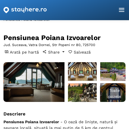
Pagina principală
Suceava
Vatra Dornei
Pensiunea Poiana Izvoarelor
Pensiunea Poiana Izvoarelor
Jud. Suceava, Vatra Dornei,
Str Popeni nr 80, 725700
Arată pe hartă
Share
Salvează
Toate
pozele
Descriere
Pensiunea Poiana Izvoarelor
- O oază de liniște, natură și
savoare locală, situată la mai puțin de 5 km de centrul