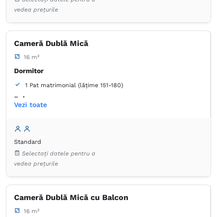
Canale prin cablu
Prosoape
Hârtie igienică
Oglindă
vedea prețurile
Cameră Dublă Mică
16 m²
Dormitor
1 Pat matrimonial (lățime 151-180)
Baie
Vezi toate
Proprie -
Duș
Dulap
Lenjerie de pat
TV cu ecran plat
Standard
Canale prin cablu
Prosoape
Selectați datele pentru a
Articole de toaletă gratuite
Hârtie igienică
Oglindă
vedea prețurile
Cameră Dublă Mică cu Balcon
16 m²