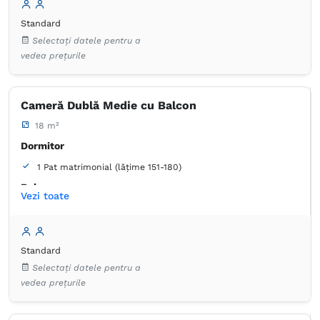
Standard
Selectați datele pentru a
vedea prețurile
Cameră Dublă Medie cu Balcon
18 m²
Dormitor
1 Pat matrimonial (lățime 151-180)
Baie
Vezi toate
Proprie -
Duș
Dulap
Lenjerie de pat
TV cu ecran plat
Standard
Canale prin cablu
Prosoape
Selectați datele pentru a
Articole de toaletă gratuite
Hârtie igienică
Oglindă
vedea prețurile