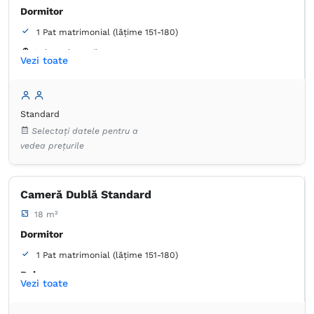
Dormitor
1 Pat matrimonial (lățime 151-180)
Balcon / terasă
Vezi toate
Baie
Proprie -
Duș
Standard
Dulap
Masă
Lenjerie de pat
TV cu ecran plat
Selectați datele pentru a
Canale prin cablu
Prosoape
vedea prețurile
Articole de toaletă gratuite
Hârtie igienică
Bideu
Cameră Dublă Standard
18 m²
Dormitor
1 Pat matrimonial (lățime 151-180)
Baie
Vezi toate
Proprie -
Duș