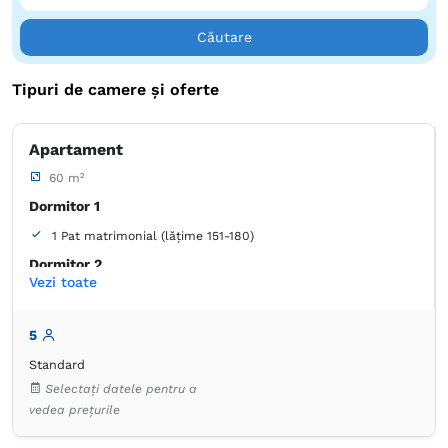
Căutare
Tipuri de camere și oferte
Apartament
60 m²
Dormitor 1
1 Pat matrimonial (lățime 151-180)
Dormitor 2
Vezi toate
1 Pat de o persoană (lățime 90-130 cm, nu se poate uni)
Balcon / terasă
5
Living
Standard
1 Pat matrimonial (lățime 151-180)
Selectați datele pentru a
vedea prețurile
Balcon / terasă
Baie