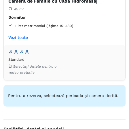
Cameră de Familie cu Cadă Hidromasaj
45 m²
Dormitor
1 Pat matrimonial (lățime 151-180)
1 Pat de o persoană (lățime 90-130 cm, nu se poate uni)
Vezi toate
1 Pat de o persoană (lățime 90-130 cm, nu se poate uni)
Baie
Standard
Proprie -
Duș -
Cadă
Selectați datele pentru a
vedea prețurile
Pentru a rezerva, selectează perioada și camera dorită.