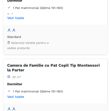
Dormitor
1 Pat matrimonial (lățime 151-180)
Baie
Vezi toate
Proprie -
Duș -
Cadă
Dulap
Lenjerie de pat
TV cu ecran plat
Standard
Canale prin cablu
Selectați datele pentru a
vedea prețurile
Camera de Familie cu Pat Copil Tip Montessori
la Parter
30 m²
Dormitor
1 Pat matrimonial (lățime 151-180)
Vezi toate
Baie
Proprie -
Duș -
Cadă