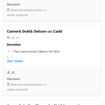
Standard
Dulap
Lenjerie de pat
TV cu ecran plat
Selectați datele pentru a
Canale prin cablu
Prosoape
vedea prețurile
Articole de toaletă gratuite
Hârtie igienică
Oglindă
Cameră Dublă Deluxe cu Cadă
35 m²
Dormitor
1 Pat matrimonial (lățime 151-180)
Baie
Vezi toate
Proprie -
Duș -
Cadă
Dulap
Lenjerie de pat
TV cu ecran plat
Standard
Canale prin cablu
Prosoape
Selectați datele pentru a
Articole de toaletă gratuite
Hârtie igienică
Oglindă
vedea prețurile