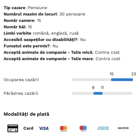
Tip cazare
: Pensiune
Numărul maxim de locuri
: 30 persoane
Număr camere
: 15
Număr băi
: 15
Limbi vorbite
română, engleză, rusă
Accesibil oaspeților cu dizabilități?
: Nu
Fumatul este permis?
: Nu
Acceptă animale de companie - Talie mică
: Contra cost
Acceptă animale de companie - Talie mare
: Contra cost
15
23
Ocuparea cazării
8
11
Părăsirea cazării
Modalități de plată
Card