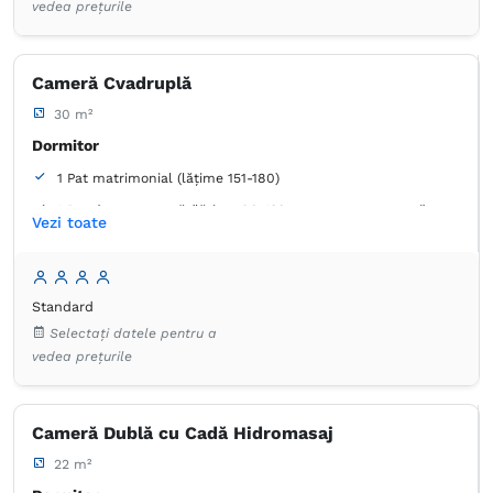
vedea prețurile
Garderobă
Dulap
Lenjerie de pat
TV cu ecran plat
Canale prin cablu
Prosoape
Articole de toaletă gratuite
Hârtie igienică
Oglindă
Cameră Cvadruplă
30 m²
Dormitor
1 Pat matrimonial (lățime 151-180)
1 Pat de o persoană (lățime 90-130 cm, nu se poate uni)
Vezi toate
1 Pat de o persoană (lățime 90-130 cm, nu se poate uni)
Baie
Standard
Proprie -
Duș
Selectați datele pentru a
vedea prețurile
Garderobă
Dulap
Lenjerie de pat
TV cu ecran plat
Canale prin cablu
Prosoape
Articole de toaletă gratuite
Hârtie igienică
Oglindă
Cameră Dublă cu Cadă Hidromasaj
22 m²