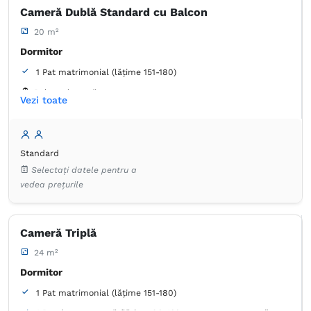
Cameră Dublă Standard cu Balcon
20 m²
Dormitor
1 Pat matrimonial (lățime 151-180)
Balcon / terasă
Vezi toate
Baie
Proprie -
Duș
Standard
Dulap
Lenjerie de pat
TV cu ecran plat
Selectați datele pentru a
Canale prin cablu
Prosoape
vedea prețurile
Articole de toaletă gratuite
Hârtie igienică
Oglindă
Cameră Triplă
24 m²
Dormitor
1 Pat matrimonial (lățime 151-180)