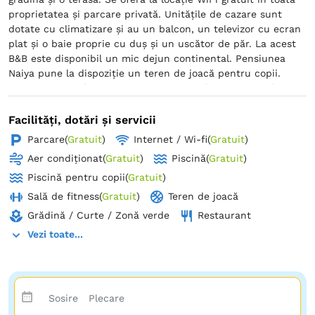
proprietatea și parcare privată. Unitățile de cazare sunt
dotate cu climatizare și au un balcon, un televizor cu ecran
plat și o baie proprie cu duș și un uscător de păr. La acest
B&B este disponibil un mic dejun continental. Pensiunea
Naiya pune la dispoziție un teren de joacă pentru copii.
Oaspeții cazați la Pensiunea Naiya pot să joace tenis de
masă la proprietate sau să desfășoare în împrejurimi
activități precum pescuit.
Facilități, dotări și servicii
Parcare
(
Gratuit
)
Internet / Wi-fi
(
Gratuit
)
Aer condiționat
(
Gratuit
)
Piscină
(
Gratuit
)
Piscină pentru copii
(
Gratuit
)
Sală de fitness
(
Gratuit
)
Teren de joacă
Grădină / Curte / Zonă verde
Restaurant
Vezi toate...