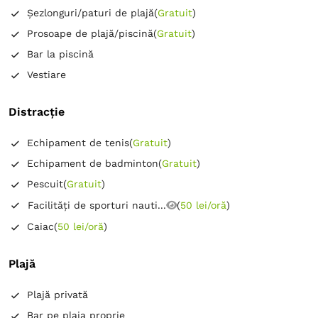
Șezlonguri/paturi de plajă
(
Gratuit
)
Prosoape de plajă/piscină
(
Gratuit
)
Bar la piscină
Vestiare
Distracție
Echipament de tenis
(
Gratuit
)
Echipament de badminton
(
Gratuit
)
Pescuit
(
Gratuit
)
Facilităţi de sporturi nauti...
(
50 lei/oră
)
Caiac
(
50 lei/oră
)
Plajă
Plajă privată
Bar pe plaja proprie