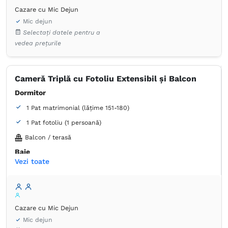
Prosoape
Hârtie igienică
Oglindă
Uscător de păr
Cazare cu Mic Dejun
Birou
Coș de gunoi
Pernă hipoalergică
Mic dejun
Plasă de ţânţari
Alarmă de securitate
Selectați datele pentru a
Frigider în cameră
vedea prețurile
Cameră Triplă cu Fotoliu Extensibil și Balcon
Dormitor
1 Pat matrimonial (lățime 151-180)
1 Pat fotoliu (1 persoană)
Balcon / terasă
Baie
Vezi toate
Proprie -
Duș
Dulap
Lenjerie de pat
TV cu ecran plat
Canale prin cablu
Priză lângă pat
Aer condiţionat
Cazare cu Mic Dejun
Prosoape
Hârtie igienică
Oglindă
Uscător de păr
Mic dejun
Birou
Coș de gunoi
Pernă hipoalergică