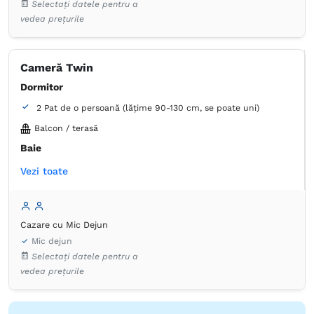
Selectați datele pentru a
Plasă de ţânţari
Toaletă înaltă
Frigider în cameră
vedea prețurile
Cameră Twin
Dormitor
2 Pat de o persoană (lățime 90-130 cm, se poate uni)
Balcon / terasă
Baie
Proprie -
Duș
Vezi toate
Dulap
Coș de gunoi
Lenjerie de pat
TV cu ecran plat
Canale prin cablu
Aer condiţionat
Cazare cu Mic Dejun
Prosoape
Hârtie igienică
Oglindă
Uscător de păr
Mic dejun
Birou
Pernă hipoalergică
Priză lângă pat
Selectați datele pentru a
Plasă de ţânţari
Toaletă înaltă
Frigider în cameră
vedea prețurile