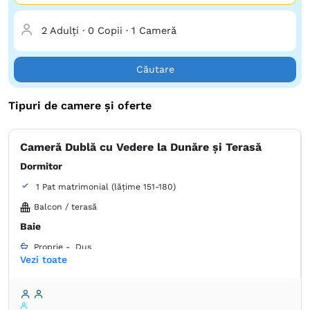
2 Adulți
·
0 Copii
·
1 Cameră
Căutare
Tipuri de camere și oferte
Cameră Dublă cu Vedere la Dunăre și Terasă
Dormitor
1 Pat matrimonial (lățime 151-180)
Balcon / terasă
Baie
Proprie -
Duș
Vezi toate
Dulap
Lenjerie de pat
TV cu ecran plat
Canale prin cablu
Priză lângă pat
Aer condiţionat