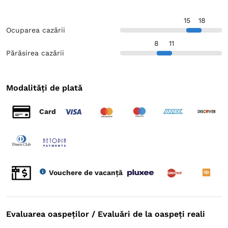
15
18
Ocuparea cazării
8
11
Părăsirea cazării
Modalități de plată
Card
Vouchere de vacanță
Evaluarea oaspeților / Evaluări de la oaspeți reali