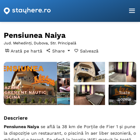
Pagina principală
Mehedinți
Dubova
Pensiunea Naiya
Pensiunea Naiya
Jud. Mehedinți, Dubova,
Str. Principală
Arată pe hartă
Share
Salvează
Toate
pozele
Descriere
Pensiunea Naiya
se află la 38 km de Porţile de Fier 1 și pune
la dispoziție un restaurant, o piscină în aer liber sezonieră, o
grădină și o terasă. Se oferă la locație WiFi gratuit în toată