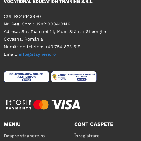
VOCATIONAL EDUCATION TRAINING S.R.L.
CUI: RO45143990
Nr. Reg. Com.: J2021000410149
Adresa: Str. Toamnei 14, Mun. Sfântu Gheorghe
Covasna, România
Număr de telefon: +40 754 823 619
Email:
info@stayhere.ro
MENIU
CONT OASPETE
Despre stayhere.ro
Înregistrare