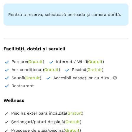
Pentru a rezerva, selectează perioada și camera dorită.
Facilități, dotări și servicii
Parcare
(
Gratuit
)
Internet / Wi-fi
(
Gratuit
)
Aer condiționat
(
Gratuit
)
Piscină
(
Gratuit
)
Saună
(
Gratuit
)
Accesibil oaspeților cu diza...
Restaurant
Wellness
Piscină exterioară încălzită
(
Gratuit
)
Șezlonguri/paturi de plajă
(
Gratuit
)
Prosoape de plajă/piscină
(
Gratuit
)