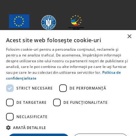
×
Acest site web folosește cookie-uri
Folosim cookie-uri pentru a personaliza conținutul, reclamele și
Conținutul acestui material nu reprezintă în mod obligatoriu
pentru a ne analiza traficul. De asemenea, împărtășim informații
poziția oficială a Uniunii Europene sau a Guvernului
despre utilizarea site-ului nostru cu partenerii noștri de publicitate și
României
analiză, care le pot combina cu alte informații pe care le-ați furnizat
Proiect cofinanțat din Fondul Social European, prin
sau pe care le-au colectat din utilizarea serviciilor lor.
Politica de
Programul Capital Uman 2014 -2020 Axa prioritară 6:
confidențialitate
Educație și competențe. Apelul pentru proiecte:
STRICT NECESARE
DE PERFORMANȚĂ
POCU/829/6/13 – Innotech Student. Titlul proiectului:
STUDENT START-UP 1.0 Cod proiect: 142131.
DE TARGETARE
DE FUNCŢIONALITATE
Pentru informații detaliate despre celelate programe
cofinanțate de Uniunea Europeană, vă invităm să vizitați
NECLASIFICATE
ARATĂ DETALIILE