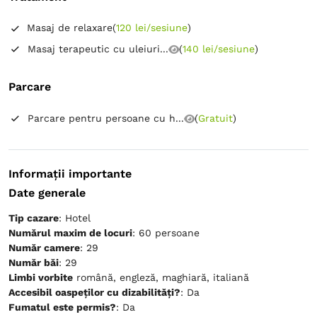
Masaj de relaxare
(
120 lei/sesiune
)
Masaj terapeutic cu uleiuri...
(
140 lei/sesiune
)
Parcare
Parcare pentru persoane cu h...
(
Gratuit
)
Informații importante
Date generale
Tip cazare
: Hotel
Numărul maxim de locuri
: 60 persoane
Număr camere
: 29
Număr băi
: 29
Limbi vorbite
română, engleză, maghiară, italiană
Accesibil oaspeților cu dizabilități?
: Da
Fumatul este permis?
: Da