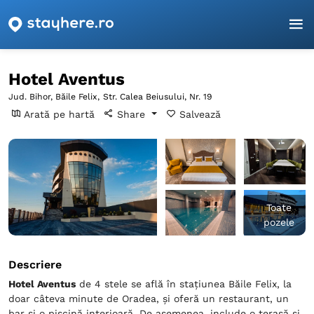
Pagina principală
Bihor
Băile Felix
Hotel Aventus
Hotel Aventus
Jud. Bihor, Băile Felix,
Str. Calea Beiusului, Nr. 19
Arată pe hartă
Share
Salvează
Toate
pozele
Descriere
Hotel Aventus
de 4 stele se află în stațiunea Băile Felix, la
doar câteva minute de Oradea, și oferă un restaurant, un
bar și o piscină interioară. De asemenea, include o terasă și