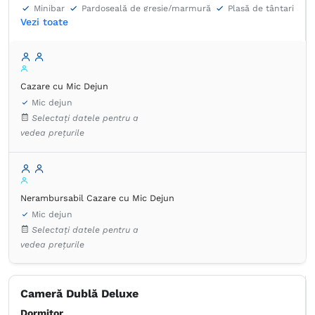
Minibar
Pardoseală de gresie/marmură
Plasă de ţânţari
Vezi toate
Priză lângă pat
Seif
Telefon
TV cu ecran plat
Umeraș pentru haine
Ventilator
Fierbător de apă
Cazare cu Mic Dejun
Mic dejun
Selectați datele pentru a
vedea prețurile
Nerambursabil Cazare cu Mic Dejun
Mic dejun
Selectați datele pentru a
vedea prețurile
Cameră Dublă Deluxe
Dormitor