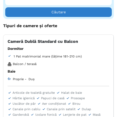
Cel mai apropiat aeroport este Aeroportul Internațional
Oradea, la 7 km de Hotelul Aventus. Serviciul de transfer de
Căutare
la/la aeroport este disponibil la un cost suplimentar.
Tipuri de camere și oferte
Cameră Dublă Standard cu Balcon
Dormitor
1 Pat matrimonial mare (lățime 181-210 cm)
Balcon / terasă
Baie
Proprie -
Duș
Articole de toaletă gratuite
Halat de baie
Hârtie igienică
Papuci de casă
Prosoape
Uscător de păr
Aer condiţionat
Birou
Canale prin cablu
Canale prin satelit
Dulap
Garderobă
Izolare fonică
Lenjerie de pat
Masă