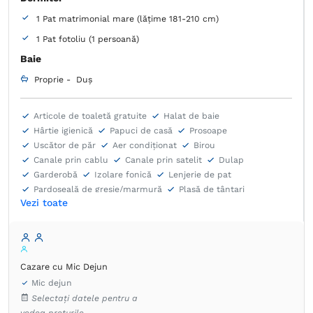
1 Pat matrimonial mare (lățime 181-210 cm)
1 Pat fotoliu (1 persoană)
Baie
Proprie -
Duș
Articole de toaletă gratuite
Halat de baie
Hârtie igienică
Papuci de casă
Prosoape
Uscător de păr
Aer condiţionat
Birou
Canale prin cablu
Canale prin satelit
Dulap
Garderobă
Izolare fonică
Lenjerie de pat
Pardoseală de gresie/marmură
Plasă de ţânţari
Vezi toate
Priză lângă pat
Seif
Telefon
TV cu ecran plat
Umeraș pentru haine
Ventilator
Fierbător de apă
Cazare cu Mic Dejun
Mic dejun
Selectați datele pentru a
vedea prețurile