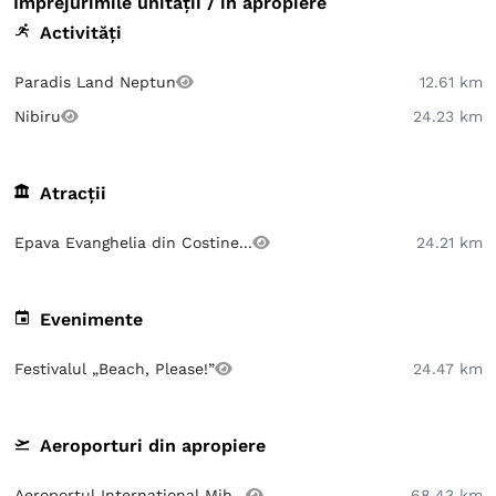
Împrejurimile unității / în apropiere
Activități
Paradis Land Neptun
12.61 km
Nibiru
24.23 km
Atracții
Epava Evanghelia din Costine...
24.21 km
Evenimente
Festivalul „Beach, Please!”
24.47 km
Aeroporturi din apropiere
Aeroportul Internațional Mih...
68.43 km