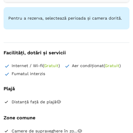
Frigider în cameră
Pentru a rezerva, selectează perioada și camera dorită.
Facilități, dotări și servicii
Internet / Wi-fi
(
Gratuit
)
Aer condiționat
(
Gratuit
)
Fumatul interzis
Plajă
Distanță față de plajă
Zone comune
Camere de supraveghere în zo...