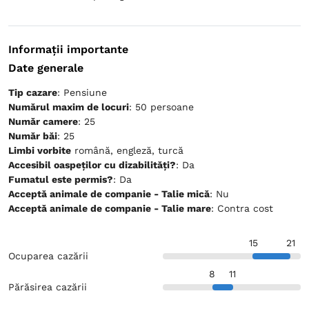
Informații importante
Date generale
Tip cazare
: Pensiune
Numărul maxim de locuri
: 50 persoane
Număr camere
: 25
Număr băi
: 25
Limbi vorbite
română, engleză, turcă
Accesibil oaspeților cu dizabilități?
: Da
Fumatul este permis?
: Da
Acceptă animale de companie - Talie mică
: Nu
Acceptă animale de companie - Talie mare
: Contra cost
15
21
Ocuparea cazării
8
11
Părăsirea cazării