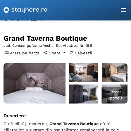
Pagina principală
Constanța
Vama Veche
Grand Taverna Boutique
Grand Taverna Boutique
Jud. Constanța, Vama Veche,
Str. Albatros, Nr. 16 B
Arată pe hartă
Share
Salvează
Toate
pozele
Descriere
Cu facilități moderne,
Grand Taverna Boutique
oferă
călătorilor o gustare din ospitalitatea românească la cele