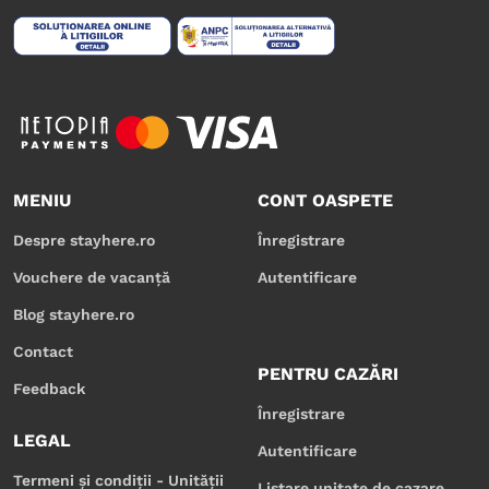
MENIU
CONT OASPETE
Despre stayhere.ro
Înregistrare
Vouchere de vacanță
Autentificare
Blog stayhere.ro
Contact
PENTRU CAZĂRI
Feedback
Înregistrare
LEGAL
Autentificare
Termeni și condiții - Unității
Listare unitate de cazare