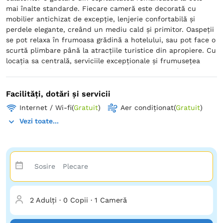
mai înalte standarde. Fiecare cameră este decorată cu
mobilier antichizat de excepție, lenjerie confortabilă și
perdele elegante, creând un mediu cald și primitor. Oaspeții
se pot relaxa în frumoasa grădină a hotelului, sau pot face o
scurtă plimbare până la atracțiile turistice din apropiere. Cu
locația sa centrală, serviciile excepționale și frumusețea
eternă Grand Taverna Boutique este alegerea perfectă
pentru călătorii care caută o experiență cu adevărat
neuitată.
Facilități, dotări și servicii
Internet / Wi-fi
(
Gratuit
)
Aer condiționat
(
Gratuit
)
Vezi toate...
2 Adulți
·
0 Copii
·
1 Cameră