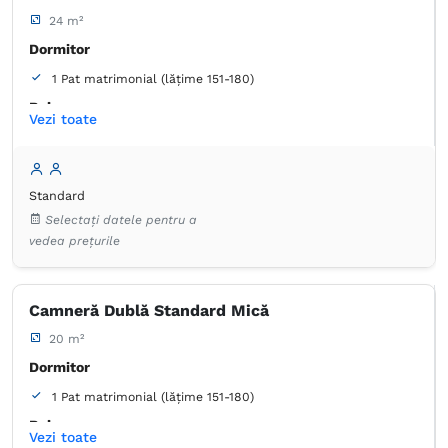
24 m²
Dormitor
1 Pat matrimonial (lățime 151-180)
Baie
Vezi toate
Proprie -
Duș
Articole de toaletă gratuite
Hârtie igienică
Prosoape
Standard
Uscător de păr
Aer condiţionat
Canale prin cablu
Selectați datele pentru a
Dulap
Lenjerie de pat
TV cu ecran plat
vedea prețurile
Frigider în cameră
Camneră Dublă Standard Mică
20 m²
Dormitor
1 Pat matrimonial (lățime 151-180)
Baie
Vezi toate