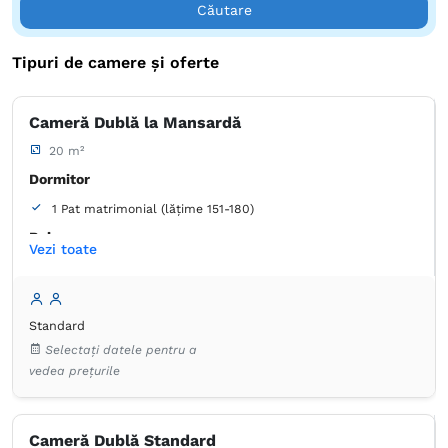
Căutare
Tipuri de camere și oferte
Cameră Dublă la Mansardă
20 m²
Dormitor
1 Pat matrimonial (lățime 151-180)
Baie
Vezi toate
Proprie -
Duș
Articole de toaletă gratuite
Hârtie igienică
Prosoape
Standard
Uscător de păr
Aer condiţionat
Canale prin cablu
Selectați datele pentru a
Dulap
Lenjerie de pat
TV cu ecran plat
vedea prețurile
Frigider în cameră
Cameră Dublă Standard