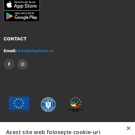
CONTACT
Email:
info@stayhere.ro
×
Acest site web folosește cookie-uri
Conținutul acestui material nu reprezintă în mod obligatoriu