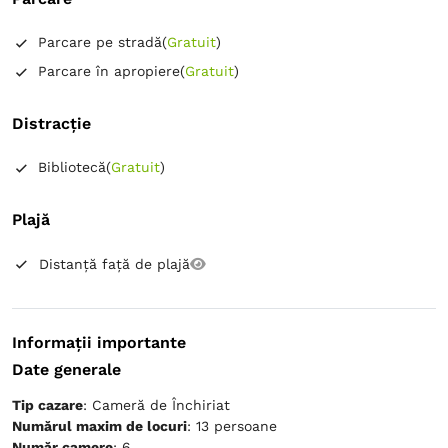
Parcare pe stradă
(
Gratuit
)
Parcare în apropiere
(
Gratuit
)
Distracție
Bibliotecă
(
Gratuit
)
Plajă
Distanță față de plajă
Informații importante
Date generale
Tip cazare
: Cameră de Închiriat
Numărul maxim de locuri
: 13 persoane
Număr camere
: 6