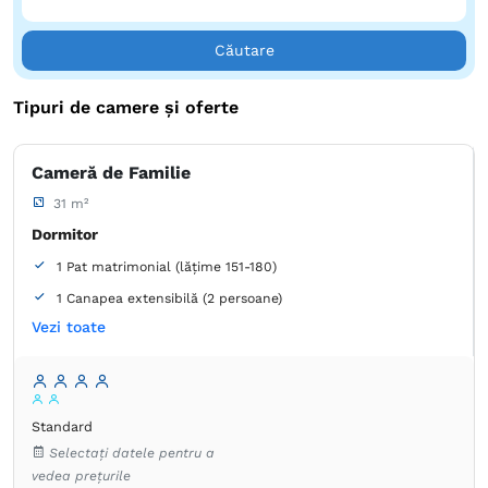
Căutare
Tipuri de camere și oferte
Cameră de Familie
31 m²
Dormitor
1 Pat matrimonial (lățime 151-180)
1 Canapea extensibilă (2 persoane)
Vezi toate
Baie
Proprie -
Duș
Articole de toaletă gratuite
Prosoape
Uscător de păr
Standard
Aer condiţionat
Lenjerie de pat
Plasă de ţânţari
Selectați datele pentru a
Seif
TV cu ecran plat
Frigider în cameră
vedea prețurile
Hârtie igienică
Oglindă
Aparat de cafea
Cuptor