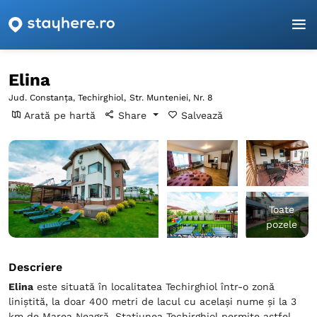
Pagina principală
Constanța
Techirghiol
Elina
Elina
Jud. Constanța, Techirghiol,
Str. Munteniei, Nr. 8
Arată pe hartă
Share
Salvează
Toate
pozele
Descriere
Elina
este situată în localitatea Techirghiol într-o zonă
liniștită, la doar 400 metri de lacul cu același nume și la 3
km de Marea Neagră. Stațiunea Techirghiol permite astfel