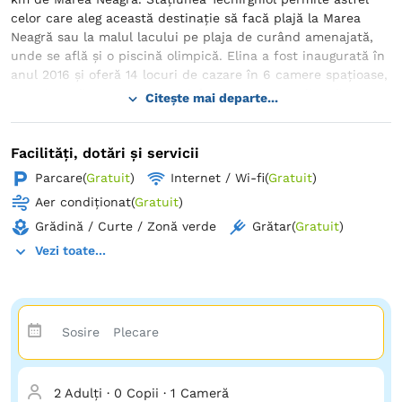
celor care aleg această destinație să facă plajă la Marea
Neagră sau la malul lacului pe plaja de curând amenajată,
unde se află și o piscină olimpică. Elina a fost inaugurată în
anul 2016 și oferă 14 locuri de cazare în 6 camere spațioase,
complet utilate pentru a satisface toate gusturile. Vila
Citește mai departe...
dispune de o curte dotată cu un loc de joacă pentru copii.
În curte sunt amenajate de asemenea o terasă acoperită și
un grătar, oferind astfel condiții deosebite și reconfortante
Facilități, dotări și servicii
pentru servitul mesei și odihnă. Lacul lui Techir, declarat
Parcare
(
Gratuit
)
Internet / Wi-fi
(
Gratuit
)
monument în 1972, este renumit atât pe plan național cât și
Aer condiționat
(
Gratuit
)
internațional pentru apa și nămolul său datorită
proprietăților lor terapeutice.
Grădină / Curte / Zonă verde
Grătar
(
Gratuit
)
Vezi toate...
2 Adulți
·
0 Copii
·
1 Cameră