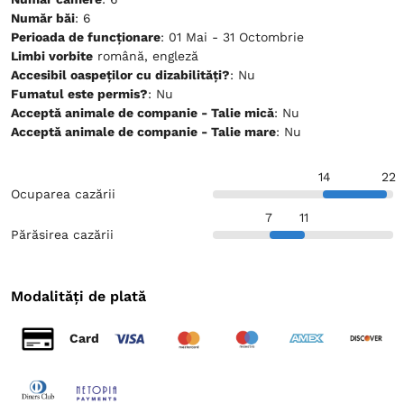
Număr băi
: 6
Perioada de funcționare
: 01 Mai - 31 Octombrie
Limbi vorbite
română, engleză
Accesibil oaspeților cu dizabilități?
: Nu
Fumatul este permis?
: Nu
Acceptă animale de companie - Talie mică
: Nu
Acceptă animale de companie - Talie mare
: Nu
14
22
Ocuparea cazării
7
11
Părăsirea cazării
Modalități de plată
Card