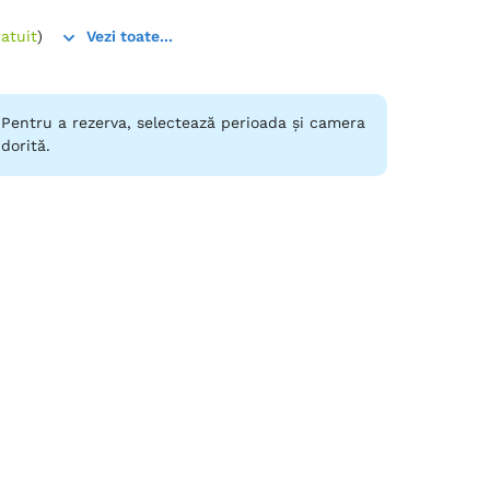
atuit
)
Vezi toate...
Pentru a rezerva, selectează perioada și camera
dorită.