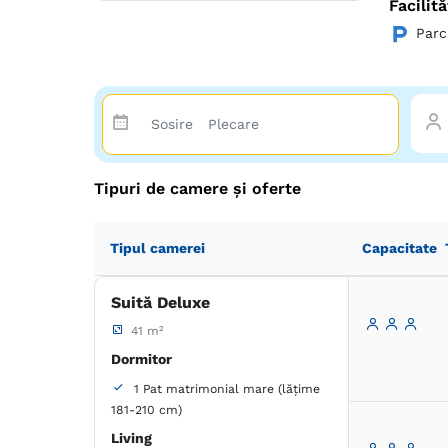
Facilită
Parc
Tipuri de camere și oferte
Tipul camerei
Capacitate
Suită Deluxe
41 m²
Dormitor
1 Pat matrimonial mare (lățime
181-210 cm)
Living