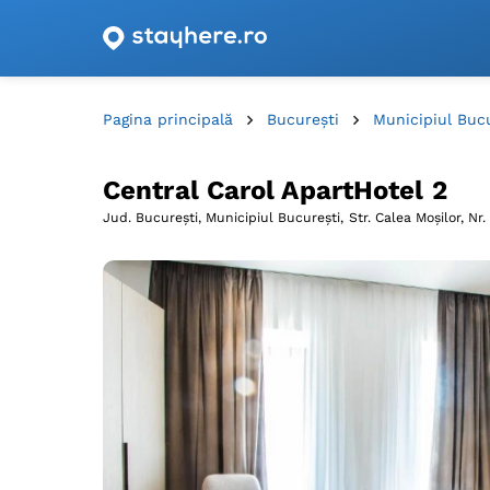
Oferte de cazare cu vouchere din România!
Pagina principală
București
Municipiul Buc
Central Carol ApartHotel 2
Jud. București, Municipiul București,
Str. Calea Moșilor, Nr.