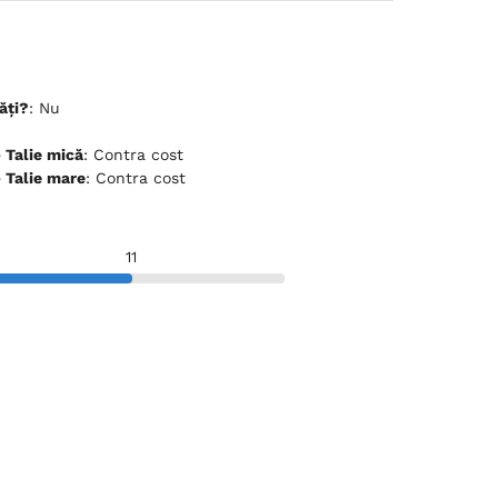
ăți?
: Nu
ceptă animale de companie - Talie mică
: Contra cost
ceptă animale de companie - Talie mare
: Contra cost
11