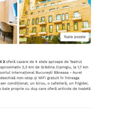
Toate pozele
l 2
oferă cazare de 4 stele aproape de Teatrul
 aproximativ 2,3 km de Grădina Cişmigiu, la 1,7 km
portul Internațional București Băneasa - Aurel
 deschisă non-stop și WiFi gratuit în întreaga
aer condiționat, un birou, o cafetieră, un frigider,
 o baie proprie cu duș care oferă articole de toaletă