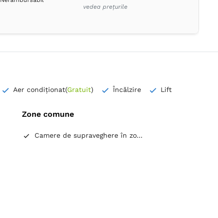
vedea prețurile
Aer condiționat
(
Gratuit
)
Încălzire
Lift
Zone comune
Camere de supraveghere în zo...