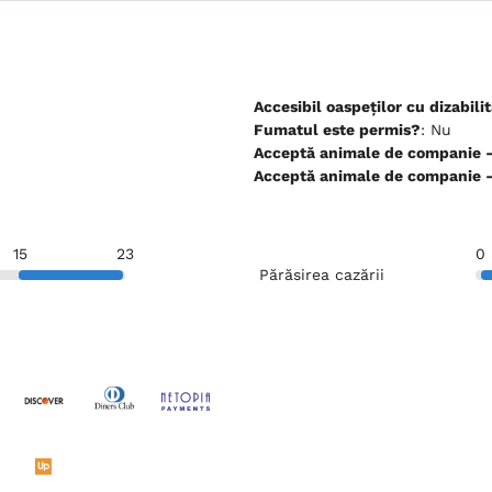
Accesibil oaspeților cu dizabilit
Fumatul este permis?
: Nu
Ac
Ac
15
23
0
Părăsirea cazării