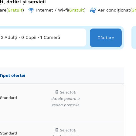
ți, dotări și servicii
are
(
Gratuit
)
Internet / Wi-fi
(
Gratuit
)
Aer condiționat
(
Gr
2 Adulți
·
0 Copii
·
1 Cameră
Căutare
Tipul ofertei
Selectați
Standard
datele pentru a
vedea prețurile
Selectați
Standard