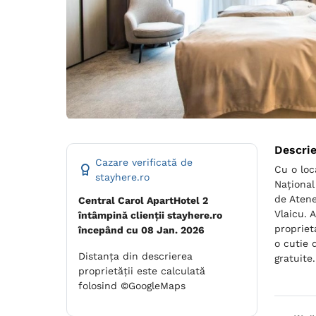
Descri
Cazare verificată de
Cu o loc
stayhere.ro
Național
de Atene
Central Carol ApartHotel 2
Vlaicu. 
întâmpină clienții stayhere.ro
propriet
începând cu 08 Jan. 2026
o cutie 
Distanța din descrierea
gratuite
proprietății este calculată
folosind ©GoogleMaps