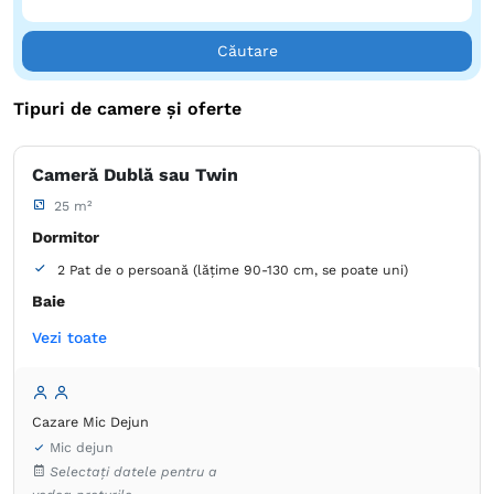
Căutare
Tipuri de camere și oferte
Cameră Dublă sau Twin
25 m²
Dormitor
2 Pat de o persoană (lățime 90-130 cm, se poate uni)
Baie
Proprie -
Duș -
Cadă
Vezi toate
Articole de toaletă gratuite
Hârtie igienică
Prosoape
Uscător de păr
Aer condiţionat
Birou
Cazare Mic Dejun
Canale prin cablu
Canale prin satelit
Mic dejun
Detector de monoxid de carbon
Dulap
Lenjerie de pat
Selectați datele pentru a
Masă
Minibar
Mochetă
Plasă de ţânţari