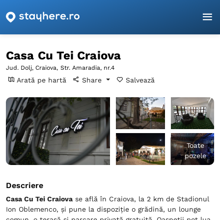
Pagina principală
Dolj
Craiova
Casa Cu Tei Craiova
Casa Cu Tei Craiova
Jud. Dolj, Craiova,
Str. Amaradia, nr.4
Arată pe hartă
Share
Salvează
Toate
pozele
Descriere
Casa Cu Tei Craiova
se află în Craiova, la 2 km de Stadionul
Ion Oblemenco, și pune la dispoziție o grădină, un lounge
comun, o terasă și parcare privată gratuită. Oaspeții pot lua