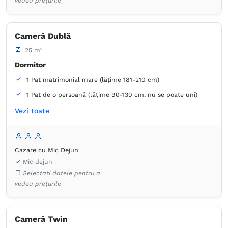
vedea prețurile
Priză lângă pat
Serviciu de streaming (ex. Netflix)
TV cu ecran plat
Cameră Dublă
25 m²
Dormitor
1 Pat matrimonial mare (lățime 181-210 cm)
1 Pat de o persoană (lățime 90-130 cm, nu se poate uni)
Baie
Vezi toate
Proprie -
Duș -
Cadă
Cazare cu Mic Dejun
Articole de toaletă gratuite
Hârtie igienică
Prosoape
Uscător de păr
Aer condiţionat
Birou
Mic dejun
Canale prin cablu
Canale prin satelit
Selectați datele pentru a
Detector de monoxid de carbon
Dulap
Lenjerie de pat
vedea prețurile
Masă
Minibar
Mochetă
Plasă de ţânţari
Priză lângă pat
Serviciu de streaming (ex. Netflix)
TV cu ecran plat
Cameră Twin