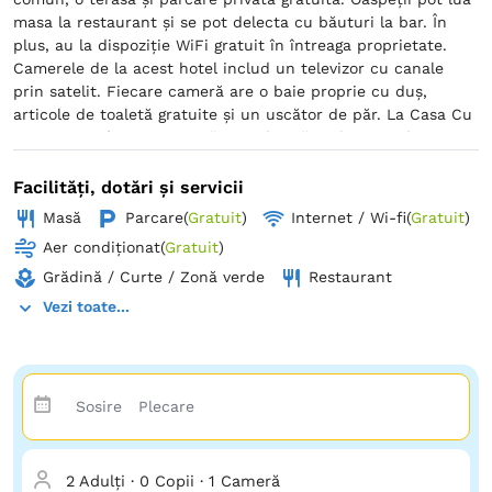
masa la restaurant și se pot delecta cu băuturi la bar. În
plus, au la dispoziție WiFi gratuit în întreaga proprietate.
Camerele de la acest hotel includ un televizor cu canale
prin satelit. Fiecare cameră are o baie proprie cu duș,
articole de toaletă gratuite și un uscător de păr. La Casa Cu
Tei Craiova, fiecare cameră este dotată cu lenjerie de pat și
prosoape. La Casa Cu Tei Craiova este disponibil un mic
dejun tip bufet sau continental. Aeroportul Internațional
Facilități, dotări și servicii
Craiova se află la 7 km.
Masă
Parcare
(
Gratuit
)
Internet / Wi-fi
(
Gratuit
)
Aer condiționat
(
Gratuit
)
Grădină / Curte / Zonă verde
Restaurant
Vezi toate...
2 Adulți
·
0 Copii
·
1 Cameră