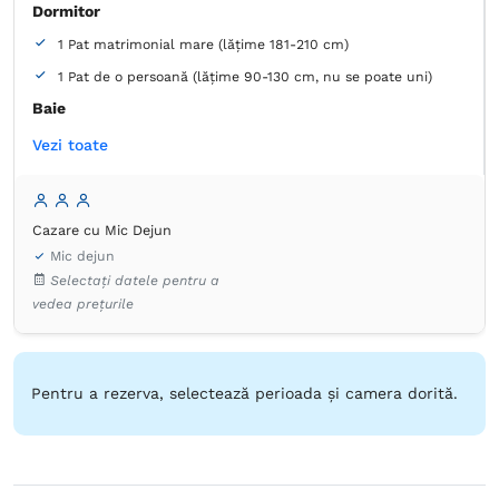
Dormitor
1 Pat matrimonial mare (lățime 181-210 cm)
1 Pat de o persoană (lățime 90-130 cm, nu se poate uni)
Baie
Proprie -
Duș -
Cadă
Vezi toate
Articole de toaletă gratuite
Hârtie igienică
Prosoape
Uscător de păr
Aer condiţionat
Birou
Cazare cu Mic Dejun
Canale prin cablu
Detector de monoxid de carbon
Mic dejun
Dulap
Lenjerie de pat
Masă
Minibar
Mochetă
Selectați datele pentru a
Plasă de ţânţari
Priză lângă pat
vedea prețurile
Serviciu de streaming (ex. Netflix)
TV cu ecran plat
Pentru a rezerva, selectează perioada și camera dorită.