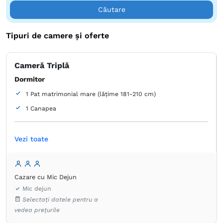
Căutare
Tipuri de camere și oferte
Cameră Triplă
Dormitor
1 Pat matrimonial mare (lățime 181-210 cm)
1 Canapea
Articole de toaletă gratuite
Hârtie igienică
Vezi toate
Produse de curățenie
Prosoape
Uscător de păr
Aer condiţionat
Birou
Canale prin cablu
Dulap
Fier de călcat
Masă
Pardoseală de gresie/marmură
Seif
TV cu ecran plat
Uscător de rufe
Cazare cu Mic Dejun
Mic dejun
Selectați datele pentru a
vedea prețurile