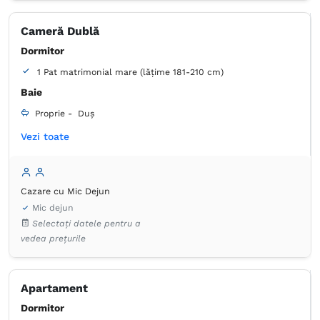
Cameră Dublă
Dormitor
1 Pat matrimonial mare (lățime 181-210 cm)
Baie
Proprie -
Duș
Vezi toate
Articole de toaletă gratuite
Hârtie igienică
Produse de curățenie
Prosoape
Uscător de păr
Aer condiţionat
Birou
Dulap
Fier de călcat
Cazare cu Mic Dejun
Lenjerie de pat
Plasă de ţânţari
Seif
Mic dejun
TV cu ecran plat
Frigider în cameră
Selectați datele pentru a
vedea prețurile
Apartament
Dormitor