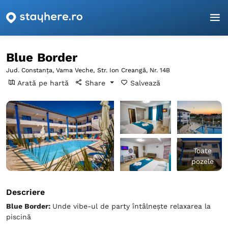
Pagina principală
Constanța
Vama Veche
Blue Border
Blue Border
Jud. Constanța, Vama Veche,
Str. Ion Creangă, Nr. 14B
Arată pe hartă
Share
Salvează
Toate
pozele
Descriere
Blue Border:
Unde vibe-ul de party întâlnește relaxarea la
piscină