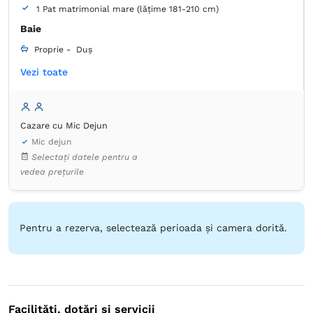
1 Pat matrimonial mare (lățime 181-210 cm)
Baie
Proprie -
Duș
Vezi toate
Articole de toaletă gratuite
Hârtie igienică
Produse de curățenie
Prosoape
Uscător de păr
Aer condiţionat
Dulap
Lenjerie de pat
Cazare cu Mic Dejun
Plasă de ţânţari
Seif
TV cu ecran plat
Mic dejun
Frigider în cameră
Selectați datele pentru a
vedea prețurile
Pentru a rezerva, selectează perioada și camera dorită.
Facilități, dotări și servicii