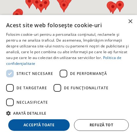
×
Acest site web folosește cookie-uri
Folosim cookie-uri pentru a personaliza conținutul, reclamele și
pentru a ne analiza traficul. De asemenea, împărtășim informații
despre utilizarea site-ului nostru cu partenerii noștri de publicitate și
analiză, care le pot combina cu alte informații pe care le-ați furnizat
sau pe care le-au colectat din utilizarea serviciilor lor.
Politica de
confidențialitate
STRICT NECESARE
DE PERFORMANȚĂ
DE TARGETARE
DE FUNCŢIONALITATE
Vass Guesthouse
✕
NECLASIFICATE
Zălan, Nr. 127
18 locuri · 6 camere · 6 băi
ARATĂ DETALIILE
Începând de la 226 RON
ACCEPTĂ TOATE
REFUZĂ TOT
Vizualizează