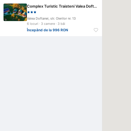
Complex Turistic Traisteni Valea Doftanei
Valea Doftanei, str. Oierilor nr. 13
6 locuri · 3 camere · 3 băi
Începând de la 996 RON