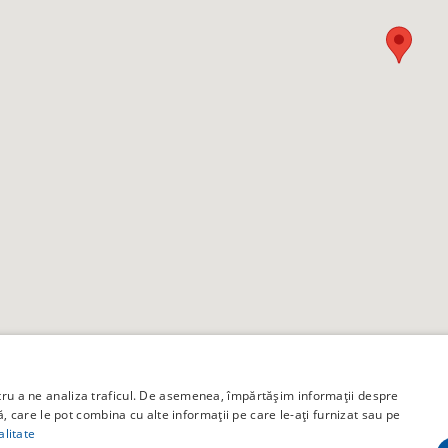
ntru a ne analiza traficul. De asemenea, împărtășim informații despre
ză, care le pot combina cu alte informații pe care le-ați furnizat sau pe
alitate