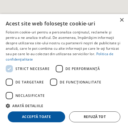
×
Acest site web folosește cookie-uri
Folosim cookie-uri pentru a personaliza conținutul, reclamele și
pentru a ne analiza traficul. De asemenea, împărtășim informații
despre utilizarea site-ului nostru cu partenerii noștri de publicitate și
analiză, care le pot combina cu alte informații pe care le-ați furnizat
sau pe care le-au colectat din utilizarea serviciilor lor.
Politica de
confidențialitate
STRICT NECESARE
DE PERFORMANȚĂ
Oltenia Studio Decebal Residence Craiova
✕
DE TARGETARE
DE FUNCŢIONALITATE
Craiova, Bulevardul Decebal nr 73 E - complex rezidential
NECLASIFICATE
DECEBAL RESIDENCE
4 locuri · 3 camere · 1 băi
ARATĂ DETALIILE
Începând de la 440 RON
ACCEPTĂ TOATE
REFUZĂ TOT
Vizualizează