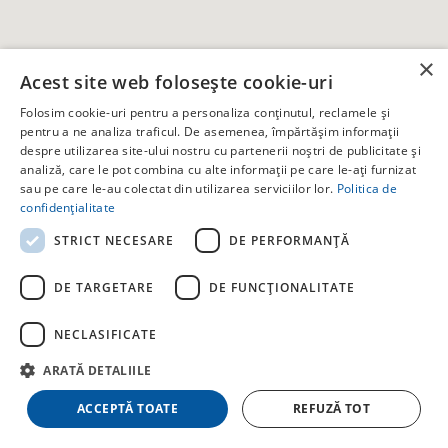
×
Acest site web folosește cookie-uri
Folosim cookie-uri pentru a personaliza conținutul, reclamele și
pentru a ne analiza traficul. De asemenea, împărtășim informații
despre utilizarea site-ului nostru cu partenerii noștri de publicitate și
analiză, care le pot combina cu alte informații pe care le-ați furnizat
sau pe care le-au colectat din utilizarea serviciilor lor.
Politica de
confidențialitate
STRICT NECESARE
DE PERFORMANȚĂ
DE TARGETARE
DE FUNCŢIONALITATE
Hotel H by Hambar
✕
NECLASIFICATE
Vama Veche, Str. Meduzei, Nr. 5
58 locuri · 28 camere · 28 băi
ARATĂ DETALIILE
Începând de la 323 RON
ACCEPTĂ TOATE
REFUZĂ TOT
Vizualizează