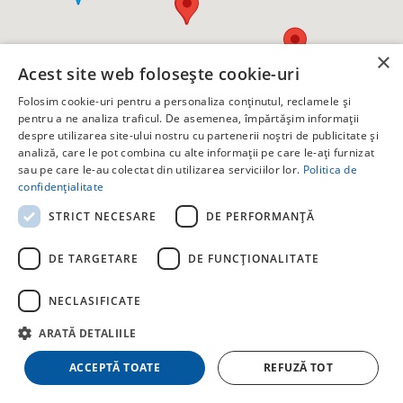
×
Acest site web folosește cookie-uri
Folosim cookie-uri pentru a personaliza conținutul, reclamele și
pentru a ne analiza traficul. De asemenea, împărtășim informații
despre utilizarea site-ului nostru cu partenerii noștri de publicitate și
analiză, care le pot combina cu alte informații pe care le-ați furnizat
sau pe care le-au colectat din utilizarea serviciilor lor.
Politica de
confidențialitate
STRICT NECESARE
DE PERFORMANȚĂ
DE TARGETARE
DE FUNCŢIONALITATE
Hygge Praid
✕
NECLASIFICATE
Praid, Str. Küllőmező, Nr. 58i
21 locuri · 9 camere · 9 băi
ARATĂ DETALIILE
Începând de la 370 RON
ACCEPTĂ TOATE
REFUZĂ TOT
Vizualizează