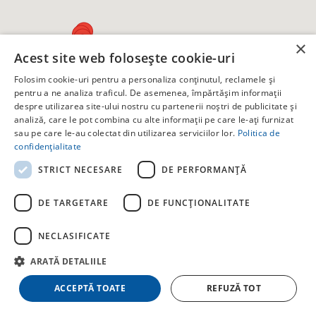
×
Acest site web folosește cookie-uri
Folosim cookie-uri pentru a personaliza conținutul, reclamele și
pentru a ne analiza traficul. De asemenea, împărtășim informații
despre utilizarea site-ului nostru cu partenerii noștri de publicitate și
analiză, care le pot combina cu alte informații pe care le-ați furnizat
sau pe care le-au colectat din utilizarea serviciilor lor.
Politica de
confidențialitate
STRICT NECESARE
DE PERFORMANȚĂ
DE TARGETARE
DE FUNCŢIONALITATE
Pensiunea Impressive
✕
NECLASIFICATE
Târgu Ocna, Str. Nucului 17 BIS
12 locuri · 4 camere · 4 băi
ARATĂ DETALIILE
Începând de la 350 RON
ACCEPTĂ TOATE
REFUZĂ TOT
Vizualizează