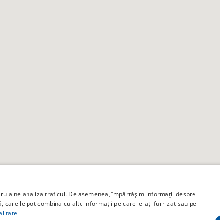
ntru a ne analiza traficul. De asemenea, împărtășim informații despre
ză, care le pot combina cu alte informații pe care le-ați furnizat sau pe
alitate