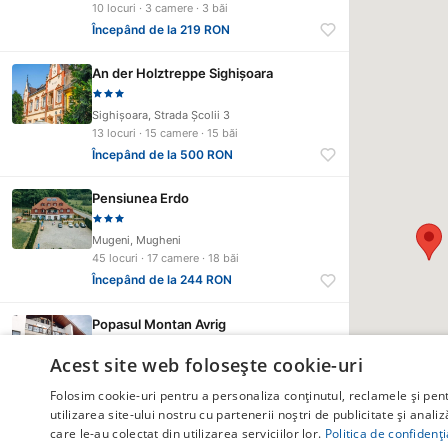
10 locuri · 3 camere · 3 băi
Începând de la 219 RON
An der Holztreppe Sighișoara
Sighişoara, Strada Școlii 3
13 locuri · 15 camere · 15 băi
Începând de la 500 RON
Pensiunea Erdo
Mugeni, Mugheni
45 locuri · 17 camere · 18 băi
Începând de la 244 RON
Popasul Montan Avrig
Acest site web folosește cookie-uri
Avrig, Str. Valea Avrigului, nr. 474
49 locuri · 17 camere · 17 băi
Folosim cookie-uri pentru a personaliza conținutul, reclamele și pe
Începând de la 350 RON
utilizarea site-ului nostru cu partenerii noștri de publicitate și anali
care le-au colectat din utilizarea serviciilor lor.
Politica de confidenți