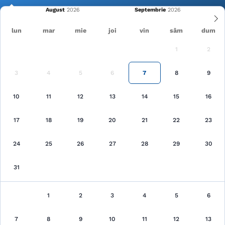
August
Septembrie
lun
mar
mie
joi
vin
sâm
dum
1
2
Cele mai recente
Pagina principală
Cazări
3
4
5
6
7
8
9
Căutare
10
11
12
13
14
15
16
17
18
19
20
21
22
23
24
25
26
27
28
29
30
31
Cazări
au fost găsite 286 unităţi de cazare
1
2
3
4
5
6
7
8
9
10
Arată pe hartă
11
12
13