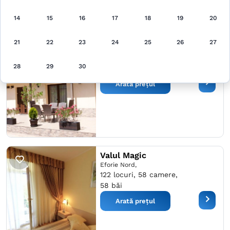
14
15
16
17
18
19
20
Vila Alma
21
22
23
24
25
26
27
Băile Felix,
16 locuri, 8 camere, 9
28
29
30
băi
Arată prețul
Valul Magic
Eforie Nord,
122 locuri, 58 camere,
58 băi
Arată prețul