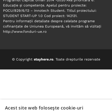
Programul Capital Uman 2014 -2020 Axa prioritară 6:
Educație și competențe. Apelul pentru proiecte:
POCU/829/6/13 – Innotech Student. Titlul proiectului:
STUDENT START-UP 1.0 Cod proiect: 142131.
Pentru informații detaliate despre celelate programe
cofinanțate de Uniunea Europeană, vă invităm să vizitați
© Copyright
stayhere.ro
. Toate drepturile rezervate
Acest site web folosește cookie-uri