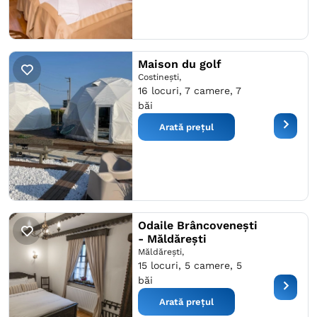
Maison du golf
Costineşti,
16 locuri, 7 camere, 7
băi
Arată prețul
Odaile Brâncovenești
- Măldărești
Măldăreşti,
15 locuri, 5 camere, 5
băi
Arată prețul