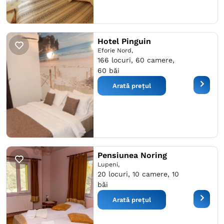
Hotel Pinguin
Eforie Nord,
166 locuri, 60 camere,
60 băi
Arată prețul
Pensiunea Noring
Lupeni,
20 locuri, 10 camere, 10
băi
Arată prețul