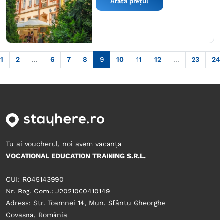
Arată prețul
1
2
...
6
7
8
9
10
11
12
...
23
24
Tu ai voucherul, noi avem vacanța
VOCATIONAL EDUCATION TRAINING S.R.L.
CUI: RO45143990
Nr. Reg. Com.: J2021000410149
Adresa: Str. Toamnei 14, Mun. Sfântu Gheorghe
Covasna, România