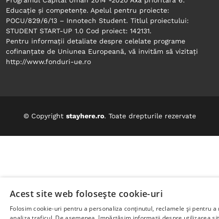
Programul Capital Uman 2014 -2020 Axa prioritară 6:
Educație și competențe. Apelul pentru proiecte:
POCU/829/6/13 – Innotech Student. Titlul proiectului:
STUDENT START-UP 1.0 Cod proiect: 142131.
Pentru informații detaliate despre celelate programe
cofinanțate de Uniunea Europeană, vă invităm să vizitați
© Copyright
stayhere.ro
. Toate drepturile rezervate
Acest site web folosește cookie-uri
Folosim cookie-uri pentru a personaliza conținutul, reclamele și pentru a
analiza traficul. De asemenea, împărtășim informații despre utilizarea si