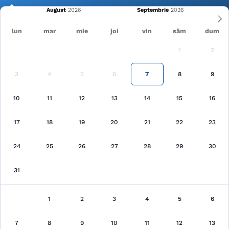
August
Septembrie
lun
mar
mie
joi
vin
sâm
dum
1
2
Cele mai recente
Pagina principală
Cazări
3
4
5
6
7
8
9
Căutare
10
11
12
13
14
15
16
17
18
19
20
21
22
23
24
25
26
27
28
29
30
31
Cazări
au fost găsite 286 unităţi de cazare
1
2
3
4
5
6
7
8
9
10
Arată pe hartă
11
12
13