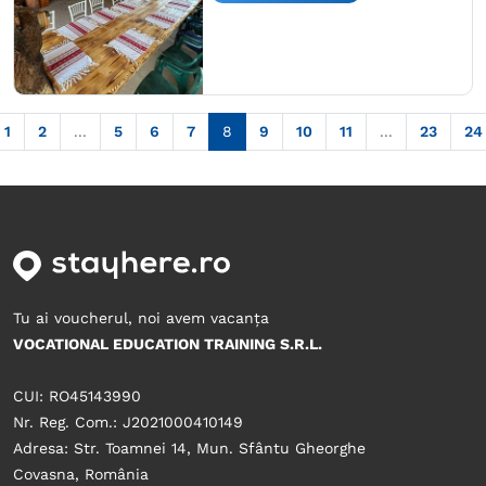
1
2
...
5
6
7
8
9
10
11
...
23
24
Tu ai voucherul, noi avem vacanța
VOCATIONAL EDUCATION TRAINING S.R.L.
CUI: RO45143990
Nr. Reg. Com.: J2021000410149
Adresa: Str. Toamnei 14, Mun. Sfântu Gheorghe
Covasna, România