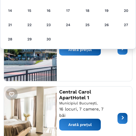
14
15
16
17
18
19
20
Apart Hotel Bonjour
21
22
23
24
25
26
27
Cluj-Napoca,
34 locuri, 17 camere, 17
28
29
30
băi
Arată prețul
Central Carol
ApartHotel 1
Municipiul București,
16 locuri, 7 camere, 7
băi
Arată prețul