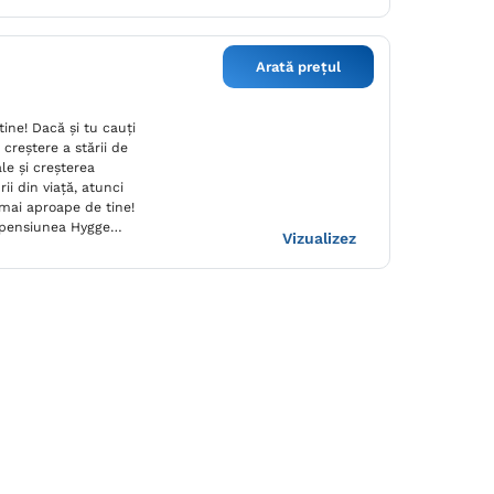
Arată prețul
ine! Dacă și tu cauți
 creștere a stării de
ale și creșterea
ii din viață, atunci
mai aproape de tine!
a pensiunea Hygge
Vizualizez