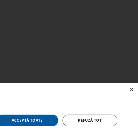
×
României
și competențe. Apelul pentru proiecte:
ACCEPTĂ TOATE
REFUZĂ TOT