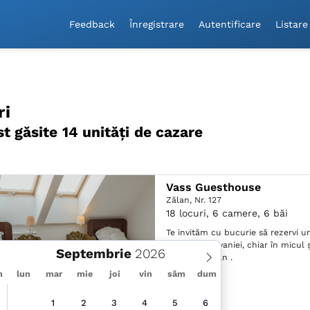
Feedback
Înregistrare
Autentificare
Listare
ri
st găsite 14 unităţi de cazare
Vass Guesthouse
Zălan,
Nr. 127
18 locuri, 6 camere, 6 băi
Te invităm cu bucurie să rezervi u
inima Transilvaniei, chiar în micul
Septembrie
secuiesc Zălan .
m
lun
mar
mie
joi
vin
sâm
dum
1
2
3
4
5
6