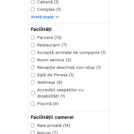
Cabană (1)
Complex (1)
Arată toate
Facilități
Parcare (13)
Restaurant (7)
Acceptă animale de companie (1)
Room service (2)
Recepţie deschisă non-stop (1)
Sală de fitness (1)
Wellness (9)
Accesibil oaspeților cu
dizabilități (1)
Piscină (4)
Facilității camerei
Baie privată (14)
Balcon (7)