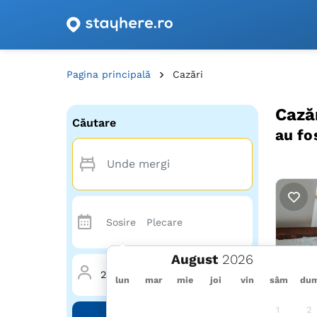
Oferte de cazare cu vouchere din România!
Pagina principală
Cazări
Cază
Căutare
au fo
August
2 Adulți
·
0 Copii
·
1 Cameră
lun
mar
mie
joi
vin
sâm
du
1
2