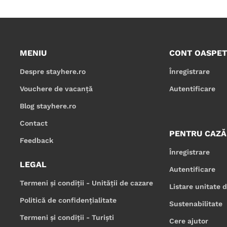
MENIU
CONT OASPET
Despre stayhere.ro
Înregistrare
Vouchere de vacanță
Autentificare
Blog stayhere.ro
Contact
PENTRU CAZĂ
Feedback
Înregistrare
LEGAL
Autentificare
Termeni și condiții - Unității de cazare
Listare unitate 
Politică de confidențialitate
Sustenabilitate
Termeni și condiții - Turiști
Cere ajutor