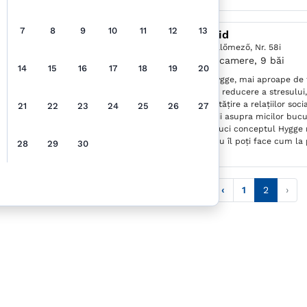
7
8
9
10
11
12
13
Hygge Praid
Praid,
Str. Küllőmező, Nr. 58i
21 locuri, 9 camere, 9 băi
14
15
16
17
18
19
20
Conceptul Hygge, mai aproape de t
modalități de reducere a stresului,
bine, îmbunătățire a relațiilor soci
21
22
23
24
25
26
27
conștientizării asupra micilor bucur
trebuie să aduci conceptul Hygge 
Iar acest lucru îl poți face cum l
28
29
30
Praid .
‹
1
2
›