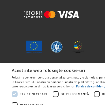
Conținutul acestui material nu reprezintă în mod o
Acest site web folosește cookie-uri
Proiect cofinanțat din Fondul Social European, pri
Folosim cookie-uri pentru a personaliza conținutul, reclamele și pe
POCU/829/6/13 – Innotech Student. Titlul proiectu
utilizarea site-ului nostru cu partenerii noștri de publicitate și anali
care le-au colectat din utilizarea serviciilor lor.
Politica de confidenț
STRICT NECESARE
DE PERFORMANȚĂ
D