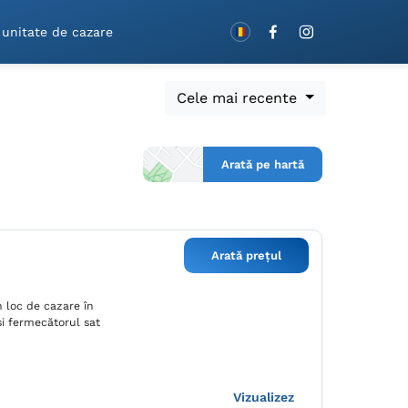
Rezervă cu vouchere!
 unitate de cazare
Cele mai recente
Arată pe hartă
Arată prețul
n loc de cazare în
 și fermecătorul sat
Vizualizez