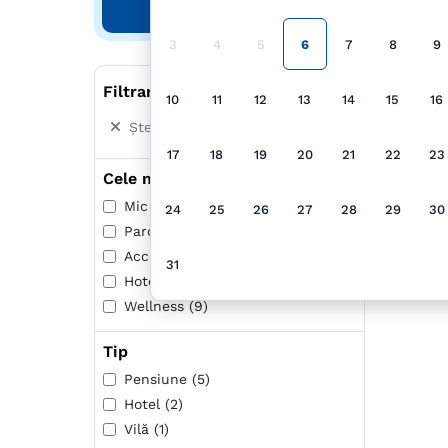
Căutare
3
4
5
6
7
8
9
Filtrare după
10
11
12
13
14
15
16
Șterge toate filtrele
17
18
19
20
21
22
23
Cele mai populare
Mic dejun inclus (2)
24
25
26
27
28
29
30
Parcare (13)
Acceptă animale de companie (1)
31
Hotel (2)
Wellness (9)
Tip
Pensiune (5)
Hotel (2)
Vilă (1)