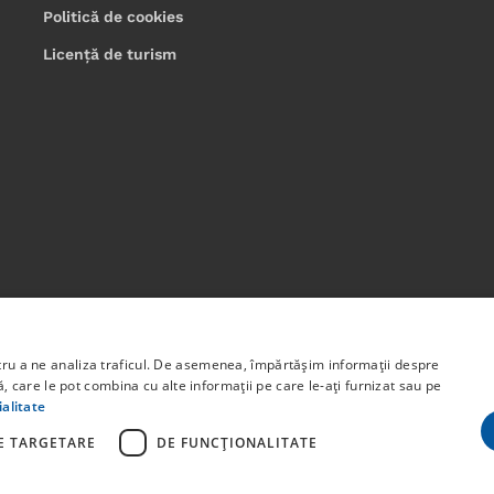
Politică de cookies
Licență de turism
bligatoriu poziția oficială a Uniunii Europene sau a Guvernului 
n Programul Capital Uman 2014 -2020 Axa prioritară 6: Educație 
ntru a ne analiza traficul. De asemenea, împărtășim informații despre
lui: STUDENT START-UP 1.0 Cod proiect: 142131.
ză, care le pot combina cu alte informații pe care le-ați furnizat sau pe
ialitate
E TARGETARE
DE FUNCŢIONALITATE