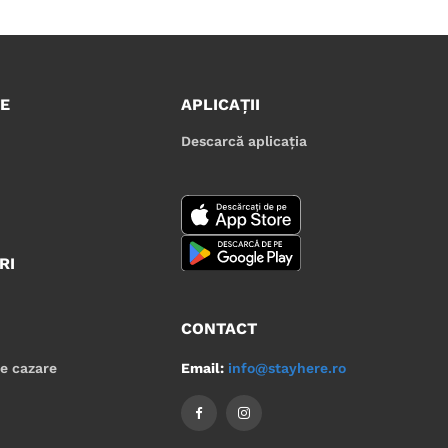
E
APLICAȚII
Descarcă aplicația
RI
CONTACT
Email:
info@stayhere.ro
de cazare